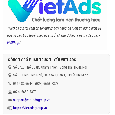
"VietAds gửi lời cảm ơn tới quý khách hàng đã luôn tin dùng dịch vụ
quảng cáo trực tuyến hiệu quả suốt chặng đường 9 năm vừa qua! -
FAQPage
"
CÔNG TY CỔ PHẦN TRỰC TUYẾN VIỆT ADS
Số 6/25 Thổ Quan, Khâm Thiên, Đống Đa, TP.Hà Nội
Số 36 Điện Biên Phủ, Đa Kao, Quận 1, TP.Hồ Chí Minh
0964 82 6644 - (024) 6658 7378
(024) 6658 7378
support@vietadsgroup.vn
https://vietadsgroup.vn