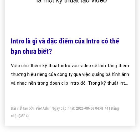
Intro là gì và đặc điểm của Intro có thể
bạn chưa biết?
Việc cho thêm kỹ thuật intro vào video sẽ làm tăng thêm
thương hiệu riêng của công ty qua việc quảng bá hình ảnh
và nhạc nền trong đoạn clip intro đó. Trong kỹ thuật intro
thì hình ảnh luôn được sử dụng quảng bá thương hiệu hay
quảng bá logo của công ty, điều này được tạo ra nhằm mục
Bài viết tạo bởi:
VietAds
| Ngày cập nhật:
2026-08-06 04:41:44
|
Đăng
đích tăng khả năng ghi nhớ tên công ty hay thương hiệu
nhập
(3594)
riêng của công ty.