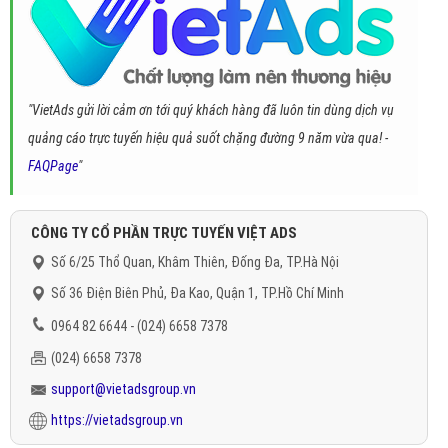
"VietAds gửi lời cảm ơn tới quý khách hàng đã luôn tin dùng dịch vụ
quảng cáo trực tuyến hiệu quả suốt chặng đường 9 năm vừa qua! -
FAQPage
"
CÔNG TY CỔ PHẦN TRỰC TUYẾN VIỆT ADS
Số 6/25 Thổ Quan, Khâm Thiên, Đống Đa, TP.Hà Nội
Số 36 Điện Biên Phủ, Đa Kao, Quận 1, TP.Hồ Chí Minh
0964 82 6644 - (024) 6658 7378
(024) 6658 7378
support@vietadsgroup.vn
https://vietadsgroup.vn