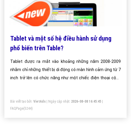
Tablet và một số hệ điều hành sử dụng
phổ biến trên Table?
Tablet được ra mắt vào khoảng những năm 2008-2009
nhằm chỉ những thiết bị di động có màn hình cảm ứng từ 7
inch trở lên có chức năng như một chiếc điện thoại cộng
với một chiếc máy tính. Nếu công thức hóa ta có: Tablet =
Mobile + Computer.
Bài viết tạo bởi:
VietAds
| Ngày cập nhật:
2026-08-08 16:45:45
|
FAQPage
(5244)