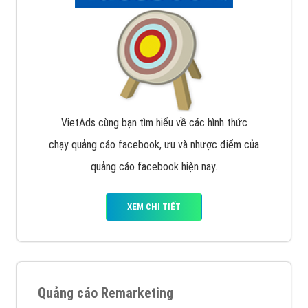
Quảng cáo trên Google
Google Ads là hình thức quảng cáo của Google được
tài trợ có chữ Ad gồm 4 ví trí trên cùng và 3 vị trí
dưới cùng
XEM CHI TIẾT