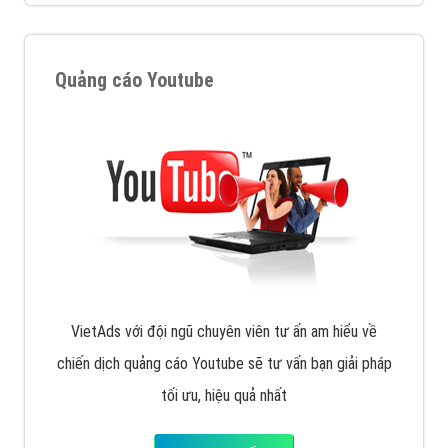
muốn đặt Banner
XEM CHI TIẾT
Công ty SEO Website