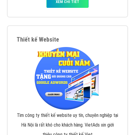
VietAds với đội ngũ SEOer giàu kinh nghiệm được đào
tạo bài bản tại các trung tâm SEO lớn như: Litado,
Inet, Vietmoz, Vinalink
XEM CHI TIẾT
Quảng cáo Youtube