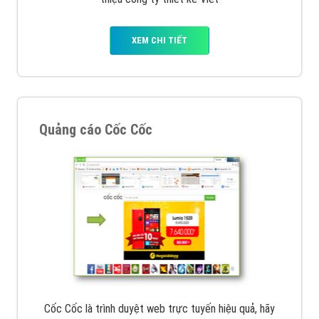
VietAds với đội ngũ chuyên viên tư ấn am hiểu về
chiến dịch quảng cáo Youtube sẽ tư vấn bạn giải pháp
tối ưu, hiệu quả nhất
XEM CHI TIẾT
Thiết kế Website