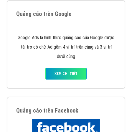
Nếu bạn đang cần quảng cáo, thiết kế web,
phát
triển Website cho doanh nghiệp mình
. Đừng chần
chừ hãy nhấc máy lên và gọi ngay cho chúng tôi theo
Hotline: 0964 82 6644 (24/7) hoặc email:
support@vietadsgroup.vn
để được tư vấn chuyên
sâu về giải pháp marketing hiệu quả cho doanh nghiệp
bạn!