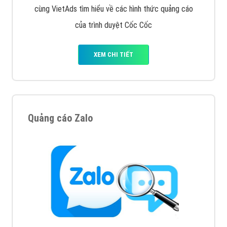
Tìm công ty thiết kế website uy tín, chuyên nghiệp tại
Hà Nội là rất khó cho khách hàng. VietAds xin giới
thiệu công ty thiết kế Viet
XEM CHI TIẾT
Quảng cáo Cốc Cốc