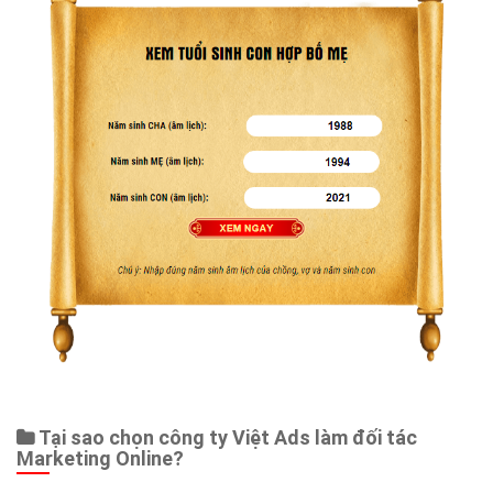
Web Store
Dịch vụ liên quan
Other Ads
Quảng Cáo Google
App
Tài liệu