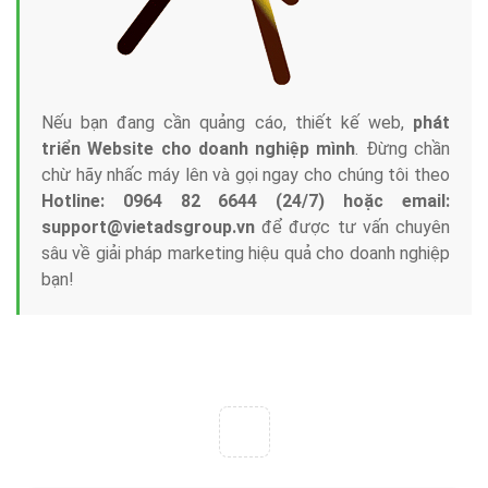
Công ty Việt Ads thành lập từ năm 2013
, chúng tôi
với bề dày kinh nghiệm sẽ tư vấn xây dựng và phát
triển thương hiệu của doanh nghiệp bạn với mức chi
phí mà bạn có thể đầu tư cho marketing online. Đội
ngũ kỹ thuật quảng cáo trực tuyến, SEO, lập trình
Web chuyên sâu trong nghề, được đào tạo bài bản tại
trung tâm marketing online uy tín hàng năm, luôn
đem
đến cho khách hàng sản phẩm/ dịch vụ chất
lượng
.