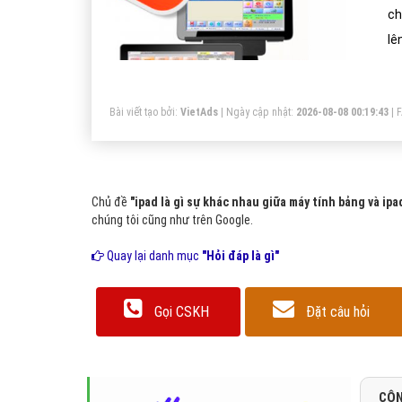
ch
lê
má
Co
Bài viết tạo bởi:
VietAds
| Ngày cập nhật:
2026-08-08 00:19:43
|
Chủ đề
"ipad là gì sự khác nhau giữa máy tính bảng và ipa
chúng tôi cũng như trên Google.
Quay lại danh mục
"Hỏi đáp là gì"
Gọi CSKH
Đặt câu hỏi
CÔN