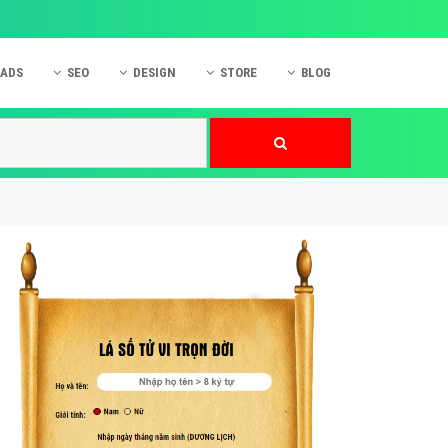
 ADS
SEO
DESIGN
STORE
BLOG
ner
 cáo Mobile
SEO Website
Thiết kế Web
nner
p quảng cáo Instagram
Dịch vụ SEO Website
Thiết kế Website
 cáo Zalo
Hỏi đáp SEO Google
Danh sách Website
 cáo Instagram
Thiết kế Landing Page
cáo Online
Dịch vụ thiết kế Website
 cáo Skype
Hỏi đáp Website
 cáo TVC
 cáo Cốc Cốc
mềm ứng dụng hay