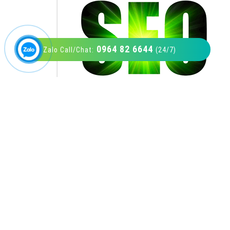
0964 82 6644
Zalo Call/Chat:
(24/7)
VietAds với đội ngũ SEOer giàu kinh nghiệm
được đào tạo bài bản tại các trung tâm SEO
lớn như: Litado, Inet, Vietmoz, Vinalink
XEM CHI TIẾT