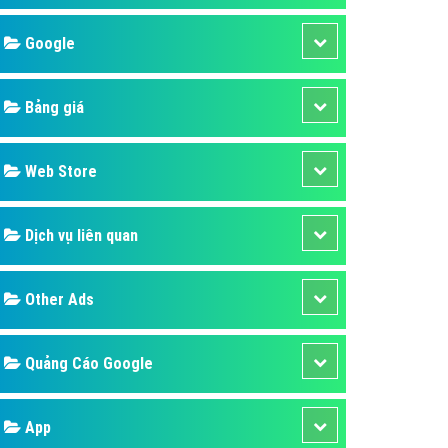
áp quảng cáo Youtube
Google
kế ứng dụng
 cáo Cốc Cốc hiệu quả
Bảng giá
 cáo Zalo chuyên nghiệp
ghĩa
Web Store
à gì
Dịch vụ liên quan
mềm ứng dụng hay
Other Ads
Quảng Cáo Google
App