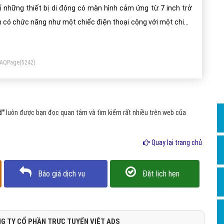
Dịch v
ỉ những thiết bị di động có màn hình cảm ứng từ 7 inch trở
Hỏi đ
n có chức năng như một chiếc điện thoại cộng với một chiếc
y tính. Nếu công thức hóa ta có: Tablet = Mobile +
Hỏi đ
mputer.
Hỏi đá
FAQPage
(5242)
Hỏi đá
Hỏi đ
Hỏi đá
d"
luôn được bạn đọc quan tâm và tìm kiếm rất nhiều trên web của
Hỏi đá
Quay lại trang chủ
Quảng
Dịch v
Báo giá dịch vụ
Đặt lịch hẹn
Dịch v
Dịch v
Dịch v
G TY CỔ PHẦN TRỰC TUYẾN VIỆT ADS