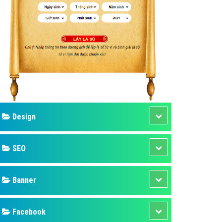
ụ Domain & Hosting
áp phần mềm
áp quảng cáo TVC
p quảng cáo mobile
p quảng cáo Online
áp quảng cáo Skype
p Domain & Hosting
Design
p viết bài Marketing
 cáo Youtube
SEO
ụ quảng cáo Youtube
ụ quảng cáo Cốc Cốc
Banner
ụ quảng cáo Tiktok
Facebook
ụ quảng cáo Zalo