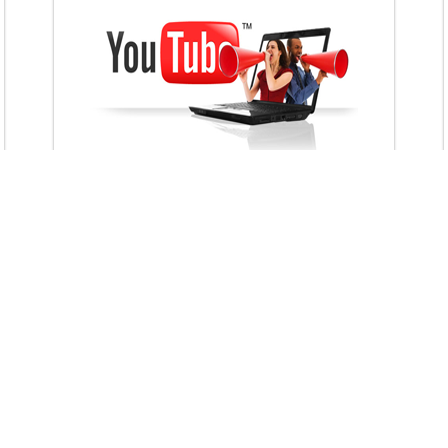
VietAds với đội ngũ chuyên viên tư ấn am
hiểu về chiến dịch quảng cáo Youtube sẽ tư
vấn bạn giải pháp tối ưu, hiệu quả nhất
XEM CHI TIẾT