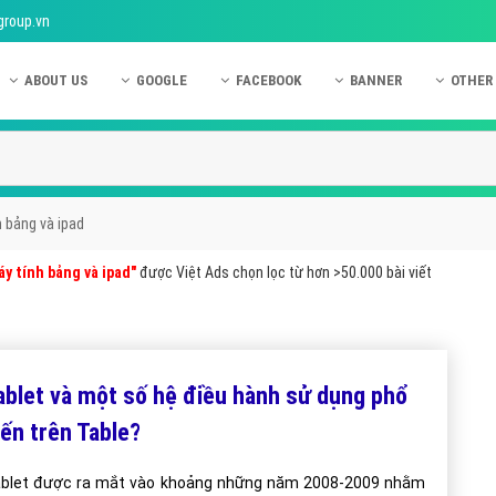
group.vn
ABOUT US
GOOGLE
FACEBOOK
BANNER
OTHER
Giới thiệu công ty Việt Ads
Kinh nghiệm quảng cáo Google
Kinh nghiệm quảng cáo Facebook
Dịch vụ quảng cáo Ban
Quảng
Hướng dẫn thanh toán Việt Ads
Kiến thức quảng cáo Google
Dịch vụ quảng cáo Facebook
Hỏi đáp quảng cáo Ba
Hỏi đá
Chính sách bảo mật Việt Ads
Dịch vụ quảng cáo Google
Kiến thức quảng cáo Facebook
Quảng cáo Banner
Quảng
h bảng và ipad
Chính sách bảo hành & bảo trì Việt Ads
Quảng cáo Google Adwords
Quảng cáo Facebook
Quảng
áy tính bảng và ipad"
được Việt Ads chọn lọc từ hơn >50.000 bài viết
Liên hệ Việt Ads
Các hình thức quảng cáo Google
Hỏi đáp Facebook
Quảng 
Chính sách đại lý Việt Ads
Hướng dẫn chạy quảng cáo Google
Quảng
Tiện ích mở rộng quảng cáo Google
Quảng
ablet và một số hệ điều hành sử dụng phổ
Hỏi đáp Google
Quảng
iến trên Table?
Phần 
blet được ra mắt vào khoảng những năm 2008-2009 nhằm