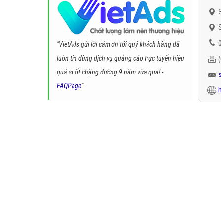
S
S
0
"VietAds gửi lời cảm ơn tới quý khách hàng đã
luôn tin dùng dịch vụ quảng cáo trực tuyến hiệu
quả suốt chặng đường 9 năm vừa qua! -
FAQPage
"
h