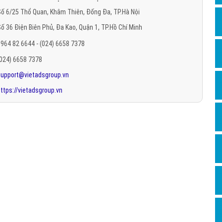
Hỏi đ
ố 6/25 Thổ Quan, Khâm Thiên, Đống Đa, TP.Hà Nội
ố 36 Điện Biên Phủ, Đa Kao, Quận 1, TP.Hồ Chí Minh
Thiết 
964 82 6644 - (024) 6658 7378
Quảng
(024) 6658 7378
Quảng
support@vietadsgroup.vn
Định n
ttps://vietadsgroup.vn
Nghĩa l
Phần 