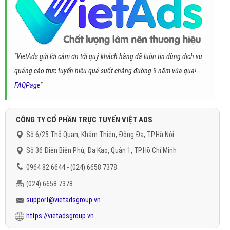
"VietAds gửi lời cảm ơn tới quý khách hàng đã luôn tin dùng dịch vụ
quảng cáo trực tuyến hiệu quả suốt chặng đường 9 năm vừa qua! -
FAQPage
"
CÔNG TY CỔ PHẦN TRỰC TUYẾN VIỆT ADS
Số 6/25 Thổ Quan, Khâm Thiên, Đống Đa, TP.Hà Nội
Số 36 Điện Biên Phủ, Đa Kao, Quận 1, TP.Hồ Chí Minh
0964 82 6644 - (024) 6658 7378
(024) 6658 7378
support@vietadsgroup.vn
https://vietadsgroup.vn