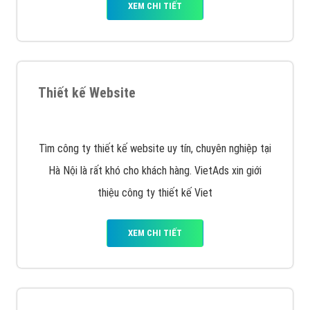
VietAds với đội ngũ chuyên viên tư ấn am hiểu về
chiến dịch quảng cáo Youtube sẽ tư vấn bạn giải pháp
tối ưu, hiệu quả nhất
XEM CHI TIẾT
Thiết kế Website