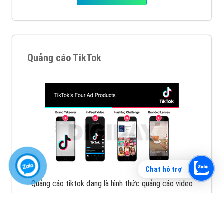
Vì sao doanh nghiệp bạn nên quảng cáo trên Zalo?
Hãy cùng VietAds tìm hiểu về các hình thức quảng
cáo Zalo hiệu quả
XEM CHI TIẾT
Chat hỗ trợ