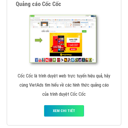
Tìm công ty thiết kế website uy tín, chuyên nghiệp tại
Hà Nội là rất khó cho khách hàng. VietAds xin giới
thiệu công ty thiết kế Viet
XEM CHI TIẾT
Quảng cáo Cốc Cốc