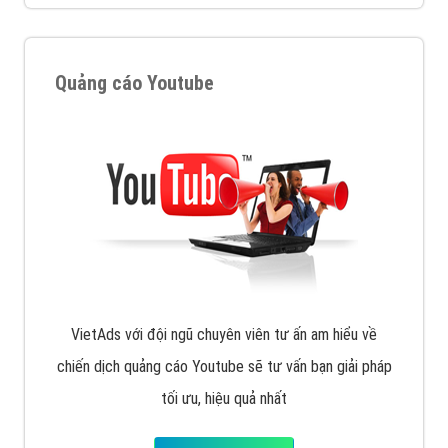
VietAds với đội ngũ SEOer giàu kinh nghiệm được đào
tạo bài bản tại các trung tâm SEO lớn như: Litado,
Inet, Vietmoz, Vinalink
XEM CHI TIẾT
Quảng cáo Youtube