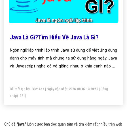
Java Là Gì?Tìm Hiểu Về Java Là Gì?
Ngôn ngữ lập trình lập trình Java sử dụng để viết ứng dụng
dành cho máy tính mà chúng ta sử dụng hàng ngày. Java
và Javascript nghe có vẻ giống nhau ở khía cạnh nào đó
nhưng thực tế không như bạn nghĩ. Javascript được sử
dụng trong các ứng dụng HTML (ví dụ trang web) trong khi
Bài viết tạo bởi:
VietAds
| Ngày cập nhật:
2026-08-07 13:30:50
|
Đăng
Java được dùng để tạo ra ứng dụng chạy trong môi trường
nhập
(1361)
ảo hoặc trình duyệt web. Ngoài ra, mã của Java cần được
biên dịch (compile) trong khi mã Javascript tất cả đều là
văn bản. Rất nhiều trang web hiện nay sử dụng Javasc
Chủ đề
"java"
luôn được bạn đọc quan tâm và tìm kiếm rất nhiều trên web