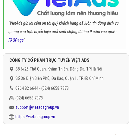
"VietAds gửi lời cảm ơn tới quý khách hàng đã luôn tin dùng dịch vụ
quảng cáo trực tuyến hiệu quả suốt chặng đường 9 năm vừa qua! -
FAQPage
"
CÔNG TY CỔ PHẦN TRỰC TUYẾN VIỆT ADS
Số 6/25 Thổ Quan, Khâm Thiên, Đống Đa, TP.Hà Nội
Số 36 Điện Biên Phủ, Đa Kao, Quận 1, TP.Hồ Chí Minh
0964 82 6644 - (024) 6658 7378
(024) 6658 7378
support@vietadsgroup.vn
https://vietadsgroup.vn