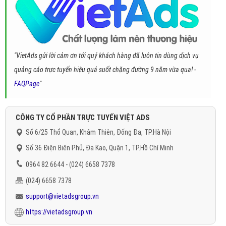
"VietAds gửi lời cảm ơn tới quý khách hàng đã luôn tin dùng dịch vụ
quảng cáo trực tuyến hiệu quả suốt chặng đường 9 năm vừa qua! -
FAQPage
"
CÔNG TY CỔ PHẦN TRỰC TUYẾN VIỆT ADS
Số 6/25 Thổ Quan, Khâm Thiên, Đống Đa, TP.Hà Nội
Số 36 Điện Biên Phủ, Đa Kao, Quận 1, TP.Hồ Chí Minh
0964 82 6644 - (024) 6658 7378
(024) 6658 7378
support@vietadsgroup.vn
https://vietadsgroup.vn