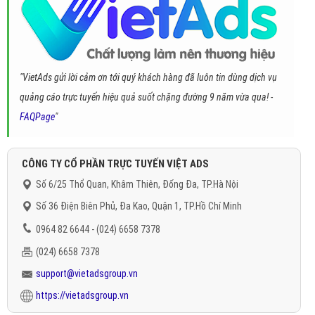
"VietAds gửi lời cảm ơn tới quý khách hàng đã luôn tin dùng dịch vụ
quảng cáo trực tuyến hiệu quả suốt chặng đường 9 năm vừa qua! -
FAQPage
"
CÔNG TY CỔ PHẦN TRỰC TUYẾN VIỆT ADS
Số 6/25 Thổ Quan, Khâm Thiên, Đống Đa, TP.Hà Nội
Số 36 Điện Biên Phủ, Đa Kao, Quận 1, TP.Hồ Chí Minh
0964 82 6644 - (024) 6658 7378
(024) 6658 7378
support@vietadsgroup.vn
https://vietadsgroup.vn