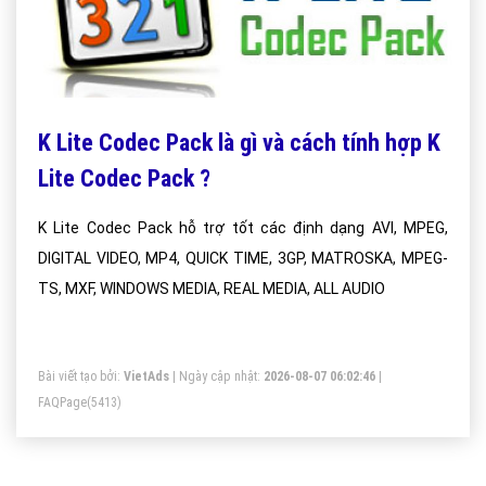
K Lite Codec Pack là gì và cách tính hợp K
Lite Codec Pack ?
K Lite Codec Pack hỗ trợ tốt các định dạng AVI, MPEG,
DIGITAL VIDEO, MP4, QUICK TIME, 3GP, MATROSKA, MPEG-
TS, MXF, WINDOWS MEDIA, REAL MEDIA, ALL AUDIO
Bài viết tạo bởi:
VietAds
| Ngày cập nhật:
2026-08-07 06:02:46
|
FAQPage
(5413)