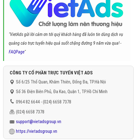
"VietAds gửi lời cảm ơn tới quý khách hàng đã luôn tin dùng dịch vụ
quảng cáo trực tuyến hiệu quả suốt chặng đường 9 năm vừa qua! -
FAQPage
"
CÔNG TY CỔ PHẦN TRỰC TUYẾN VIỆT ADS
Số 6/25 Thổ Quan, Khâm Thiên, Đống Đa, TP.Hà Nội
Số 36 Điện Biên Phủ, Đa Kao, Quận 1, TP.Hồ Chí Minh
0964 82 6644 - (024) 6658 7378
(024) 6658 7378
support@vietadsgroup.vn
https://vietadsgroup.vn