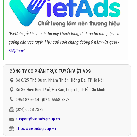
"VietAds gửi lời cảm ơn tới quý khách hàng đã luôn tin dùng dịch vụ
quảng cáo trực tuyến hiệu quả suốt chặng đường 9 năm vừa qua! -
FAQPage
"
CÔNG TY CỔ PHẦN TRỰC TUYẾN VIỆT ADS
Số 6/25 Thổ Quan, Khâm Thiên, Đống Đa, TP.Hà Nội
Số 36 Điện Biên Phủ, Đa Kao, Quận 1, TP.Hồ Chí Minh
0964 82 6644 - (024) 6658 7378
(024) 6658 7378
support@vietadsgroup.vn
https://vietadsgroup.vn