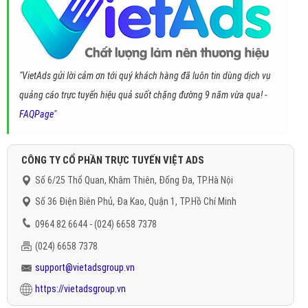
"VietAds gửi lời cảm ơn tới quý khách hàng đã luôn tin dùng dịch vụ
quảng cáo trực tuyến hiệu quả suốt chặng đường 9 năm vừa qua! -
FAQPage
"
CÔNG TY CỔ PHẦN TRỰC TUYẾN VIỆT ADS
Số 6/25 Thổ Quan, Khâm Thiên, Đống Đa, TP.Hà Nội
Số 36 Điện Biên Phủ, Đa Kao, Quận 1, TP.Hồ Chí Minh
0964 82 6644 - (024) 6658 7378
(024) 6658 7378
support@vietadsgroup.vn
https://vietadsgroup.vn