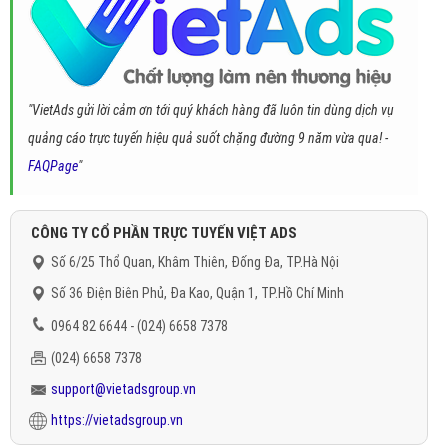
"VietAds gửi lời cảm ơn tới quý khách hàng đã luôn tin dùng dịch vụ
quảng cáo trực tuyến hiệu quả suốt chặng đường 9 năm vừa qua! -
FAQPage
"
CÔNG TY CỔ PHẦN TRỰC TUYẾN VIỆT ADS
Số 6/25 Thổ Quan, Khâm Thiên, Đống Đa, TP.Hà Nội
Số 36 Điện Biên Phủ, Đa Kao, Quận 1, TP.Hồ Chí Minh
0964 82 6644 - (024) 6658 7378
(024) 6658 7378
support@vietadsgroup.vn
https://vietadsgroup.vn