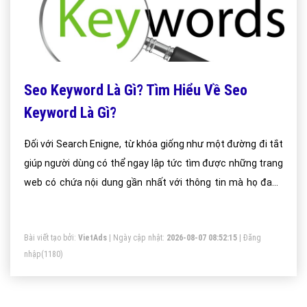
Seo Keyword Là Gì? Tìm Hiểu Về Seo
Keyword Là Gì?
Đối với Search Enigne, từ khóa giống như một đường đi tắt
giúp người dùng có thể ngay lập tức tìm được những trang
web có chứa nội dung gần nhất với thông tin mà họ đang
tìm. Sau khi crawl dữ liệu của website, công cụ tìm kiếm sẽ
xác định xem nội dung chính mà trang đang nói đến là gì
Bài viết tạo bởi:
VietAds
| Ngày cập nhật:
2026-08-07 08:52:15
|
Đăng
thông qua tên bài viết (title), nội dung đường dẫn (url), nội
nhập
(1180)
dung các thẻ heading và mật độ các từ trên trang. Đồng
thời, đánh giá mức độ liên quan của trang đối với keyword
người dùng sử dụng tìm kiếm thông qua c