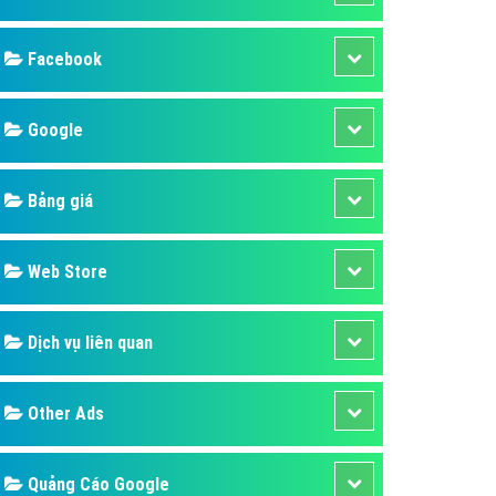
ụ Domain & Hosting
áp phần mềm
Facebook
áp quảng cáo TVC
p quảng cáo mobile
Google
p quảng cáo Online
Bảng giá
áp quảng cáo Skype
p Domain & Hosting
Web Store
p viết bài Marketing
 cáo Youtube
Dịch vụ liên quan
ụ quảng cáo Youtube
ụ quảng cáo Cốc Cốc
Other Ads
ụ quảng cáo Tiktok
ụ quảng cáo Zalo
Quảng Cáo Google