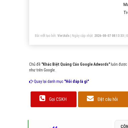
Má
Tr
Bài viết tạo bởi:
VietAds
| Ngày cập nhật:
2026-08-07 08:13:33
|
Đ
Chủ đề
"Khác Biệt Quảng Cáo Google Adwords"
luôn được 
như trên Google.
Quay lại danh mục
"Hỏi đáp là gì"
Gọi CSKH
Đặt câu hỏi
CÔN