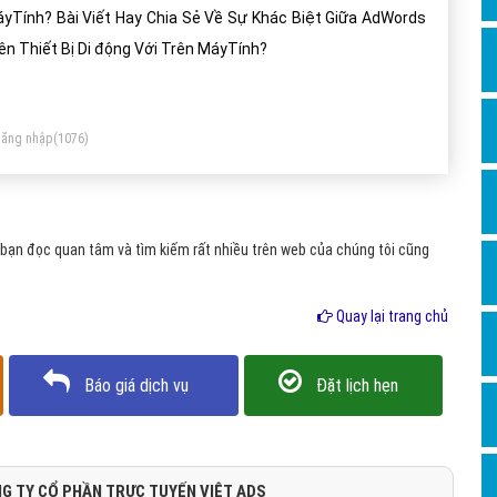
Dịch v
yTính? Bài Viết Hay Chia Sẻ Về Sự Khác Biệt Giữa AdWords
Hỏi đ
ên Thiết Bị Di động Với Trên MáyTính?
Hỏi đ
Hỏi đá
ăng nhập
(1076)
Hỏi đá
Hỏi đ
Hỏi đá
bạn đọc quan tâm và tìm kiếm rất nhiều trên web của chúng tôi cũng
Hỏi đá
Quay lại trang chủ
Quảng
Dịch v
Báo giá dịch vụ
Đặt lịch hẹn
Dịch v
Dịch v
Dịch v
G TY CỔ PHẦN TRỰC TUYẾN VIỆT ADS