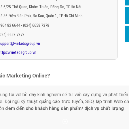
Hỏi đ
ố 6/25 Thổ Quan, Khâm Thiên, Đống Đa, TP.Hà Nội
ố 36 Điện Biên Phủ, Đa Kao, Quận 1, TP.Hồ Chí Minh
Thiết 
964 82 6644 - (024) 6658 7378
Quảng
(024) 6658 7378
Quảng
support@vietadsgroup.vn
Định n
ttps://vietadsgroup.vn
Nghĩa l
Phần 
tác Marketing Online?
húng tôi với bề dày kinh nghiệm sẽ tư vấn xây dựng và phát tr
line. Đội ngũ kỹ thuật quảng cáo trực tuyến, SEO, lập trình Web 
uôn
đem đến cho khách hàng sản phẩm/ dịch vụ chất lượng
.