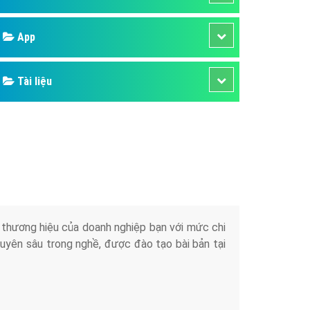
áp quảng cáo Youtube
App
kế ứng dụng
 cáo Cốc Cốc hiệu quả
Tài liệu
 cáo Zalo chuyên nghiệp
ghĩa
à gì
mềm ứng dụng hay
iển thương hiệu của doanh nghiệp bạn với mức chi
chuyên sâu trong nghề, được đào tạo bài bản tại