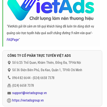
"VietAds gửi lời cảm ơn tới quý khách hàng đã luôn tin dùng dịch vụ
quảng cáo trực tuyến hiệu quả suốt chặng đường 9 năm vừa qua! -
FAQPage
"
CÔNG TY CỔ PHẦN TRỰC TUYẾN VIỆT ADS
Số 6/25 Thổ Quan, Khâm Thiên, Đống Đa, TP.Hà Nội
Số 36 Điện Biên Phủ, Đa Kao, Quận 1, TP.Hồ Chí Minh
0964 82 6644 - (024) 6658 7378
(024) 6658 7378
support@vietadsgroup.vn
https://vietadsgroup.vn