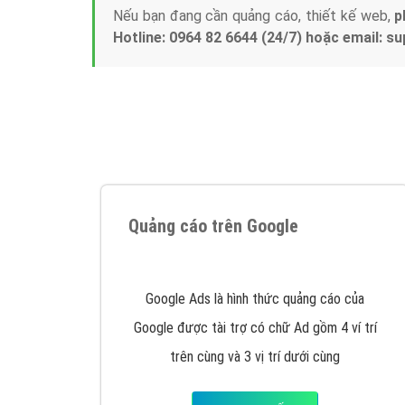
Tại sao chọn công ty Việt Ads làm đối 
Công ty Việt Ads thành lập từ năm 2013
, c
phí mà bạn có thể đầu tư cho marketing on
trung tâm marketing online uy tín hàng năm, l