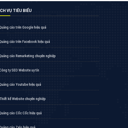
Thiết kế Website
Tìm công ty thiết kế website uy tín, chuyên
nghiệp tại Hà Nội là rất khó cho khách hàng.
VietAds xin giới thiệu công ty thiết kế Viet
XEM CHI TIẾT