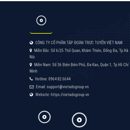
Công ty SEO Website
VietAds với đội ngũ SEOer giàu kinh nghiệm
được đào tạo bài bản tại các trung tâm SEO
lớn như: Litado, Inet, Vietmoz, Vinalink
XEM CHI TIẾT