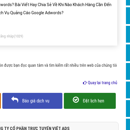
Dịch v
words? Bài Viết Hay Chia Sẻ Về Khi Nào Khách Hàng Cần Đến
Hỏi đ
ch Vụ Quảng Cáo Google Adwords?
Hỏi đ
Hỏi đá
ăng nhập
(1029)
Hỏi đá
Hỏi đ
Hỏi đá
ôn được bạn đọc quan tâm và tìm kiếm rất nhiều trên web của chúng tôi
Hỏi đá
Quay lại trang chủ
Quảng
Dịch v
Báo giá dịch vụ
Đặt lịch hẹn
Dịch v
Dịch v
Dịch v
G TY CỔ PHẦN TRỰC TUYẾN VIỆT ADS