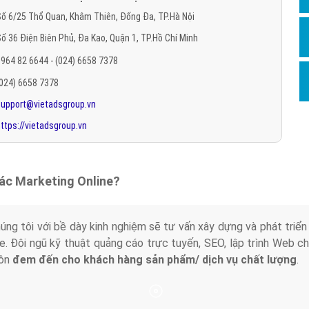
Hỏi đ
ố 6/25 Thổ Quan, Khâm Thiên, Đống Đa, TP.Hà Nội
ố 36 Điện Biên Phủ, Đa Kao, Quận 1, TP.Hồ Chí Minh
Thiết 
964 82 6644 - (024) 6658 7378
Quảng
(024) 6658 7378
Quảng
support@vietadsgroup.vn
Định n
ttps://vietadsgroup.vn
Nghĩa l
Phần 