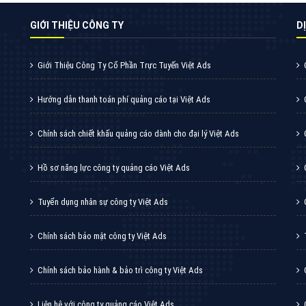
Quảng cáo Youtube
VietAds với đội ngũ chuyên viên tư ấn am
hiểu về chiến dịch quảng cáo Youtube sẽ tư
vấn bạn giải pháp tối ưu, hiệu quả nhất
XEM CHI TIẾT