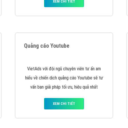
hát triển Website cho doanh nghiệp mình
. Đừng chần chừ hã
support@vietadsgroup.vn
để được tư vấn chuyên sâu về giải phá
Quảng cáo trên Facebook