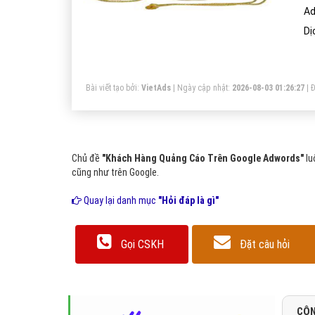
Ad
Dị
Bài viết tạo bởi:
VietAds
| Ngày cập nhật:
2026-08-03 01:26:27
|
Đ
Chủ đề
"Khách Hàng Quảng Cáo Trên Google Adwords"
lu
cũng như trên Google.
Quay lại danh mục
"Hỏi đáp là gì"
Gọi CSKH
Đặt câu hỏi
CÔN