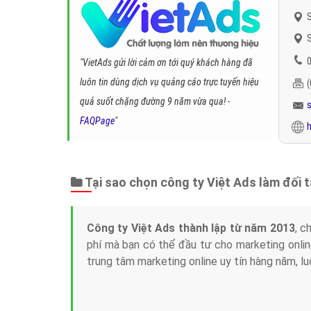
S
S
0
"VietAds gửi lời cảm ơn tới quý khách hàng đã
luôn tin dùng dịch vụ quảng cáo trực tuyến hiệu
quả suốt chặng đường 9 năm vừa qua! -
FAQPage
"
h