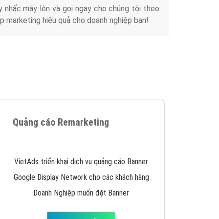
iển thương hiệu của doanh nghiệp bạn với mức chi
chuyên sâu trong nghề, được đào tạo bài bản tại