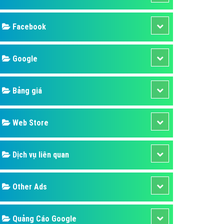
ụ Domain & Hosting
áp phần mềm
Facebook
áp quảng cáo TVC
p quảng cáo mobile
Google
p quảng cáo Online
Bảng giá
áp quảng cáo Skype
p Domain & Hosting
Web Store
p viết bài Marketing
 cáo Youtube
Dịch vụ liên quan
ụ quảng cáo Youtube
ụ quảng cáo Cốc Cốc
Other Ads
ụ quảng cáo Tiktok
ụ quảng cáo Zalo
Quảng Cáo Google