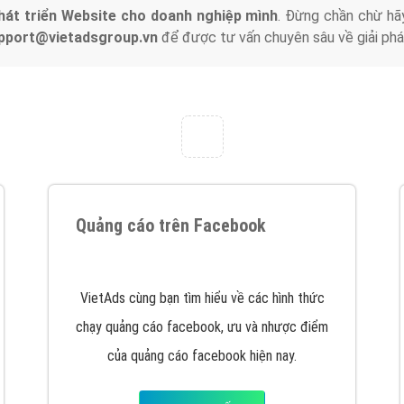
tác Marketing Online?
húng tôi với bề dày kinh nghiệm sẽ tư vấn xây dựng và phát tr
line. Đội ngũ kỹ thuật quảng cáo trực tuyến, SEO, lập trình Web 
uôn
đem đến cho khách hàng sản phẩm/ dịch vụ chất lượng
.