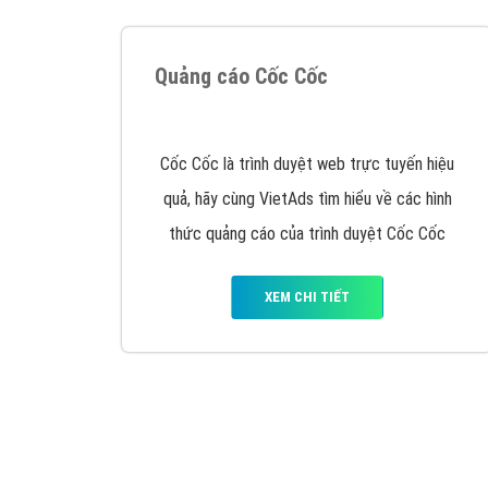
Google Ads là hình thức quảng cáo của
Google được tài trợ có chữ Ad gồm 4 ví trí
trên cùng và 3 vị trí dưới cùng
XEM CHI TIẾT