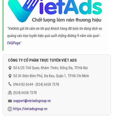
"VietAds gửi lời cảm ơn tới quý khách hàng đã luôn tin dùng dịch vụ
quảng cáo trực tuyến hiệu quả suốt chặng đường 9 năm vừa qua! -
FAQPage
"
CÔNG TY CỔ PHẦN TRỰC TUYẾN VIỆT ADS
Số 6/25 Thổ Quan, Khâm Thiên, Đống Đa, TP.Hà Nội
Số 36 Điện Biên Phủ, Đa Kao, Quận 1, TP.Hồ Chí Minh
0964 82 6644 - (024) 6658 7378
(024) 6658 7378
support@vietadsgroup.vn
https://vietadsgroup.vn