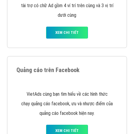
Công ty Việt Ads thành lập từ năm 2013
, chúng tôi
với bề dày kinh nghiệm sẽ tư vấn xây dựng và phát
triển thương hiệu của doanh nghiệp bạn với mức chi
phí mà bạn có thể đầu tư cho marketing online. Đội
ngũ kỹ thuật quảng cáo trực tuyến, SEO, lập trình
Web chuyên sâu trong nghề, được đào tạo bài bản tại
trung tâm marketing online uy tín hàng năm, luôn
đem
đến cho khách hàng sản phẩm/ dịch vụ chất
lượng
.