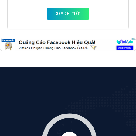
VietAds với đội ngũ SEOer giàu kinh nghiệm được đào
tạo bài bản tại các trung tâm SEO lớn như: Litado,
Inet, Vietmoz, Vinalink
XEM CHI TIẾT
Quảng cáo Youtube