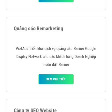
Nếu bạn đang cần quảng cáo, thiết kế web,
phát
triển Website cho doanh nghiệp mình
. Đừng chần
chừ hãy nhấc máy lên và gọi ngay cho chúng tôi theo
Hotline: 0964 82 6644 (24/7) hoặc email:
support@vietadsgroup.vn
để được tư vấn chuyên
sâu về giải pháp marketing hiệu quả cho doanh nghiệp
bạn!