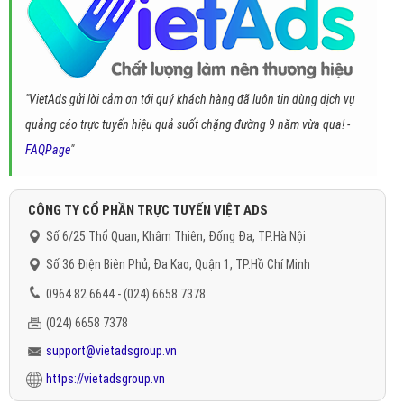
"VietAds gửi lời cảm ơn tới quý khách hàng đã luôn tin dùng dịch vụ
quảng cáo trực tuyến hiệu quả suốt chặng đường 9 năm vừa qua! -
FAQPage
"
CÔNG TY CỔ PHẦN TRỰC TUYẾN VIỆT ADS
Số 6/25 Thổ Quan, Khâm Thiên, Đống Đa, TP.Hà Nội
Số 36 Điện Biên Phủ, Đa Kao, Quận 1, TP.Hồ Chí Minh
0964 82 6644 - (024) 6658 7378
(024) 6658 7378
support@vietadsgroup.vn
https://vietadsgroup.vn