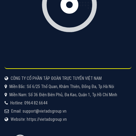
VietAds với đội ngũ chuyên viên tư ấn am hiểu về
chiến dịch quảng cáo Youtube sẽ tư vấn bạn giải pháp
tối ưu, hiệu quả nhất
XEM CHI TIẾT
Thiết kế Website