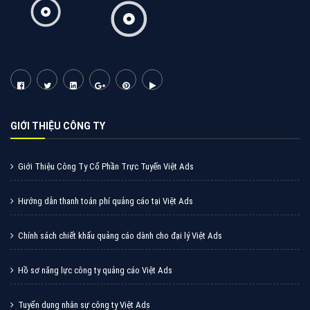
Tìm công ty thiết kế website uy tín, chuyên nghiệp tại
Hà Nội là rất khó cho khách hàng. VietAds xin giới
thiệu công ty thiết kế Viet
XEM CHI TIẾT
Quảng cáo Cốc Cốc