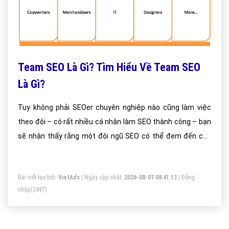
Team SEO Là Gì? Tìm Hiểu Về Team SEO
Là Gì?
Tuy không phải SEOer chuyên nghiệp nào cũng làm việc
theo đội – có rất nhiều cá nhân làm SEO thành công – bạn
sẽ nhận thấy rằng một đội ngũ SEO có thể đem đến cho
bạn nhiều lợi ích đáng kể.
Bài viết tạo bởi:
VietAds
| Ngày cập nhật:
2026-08-07 08:41:13
|
Đăng
nhập
(2497)