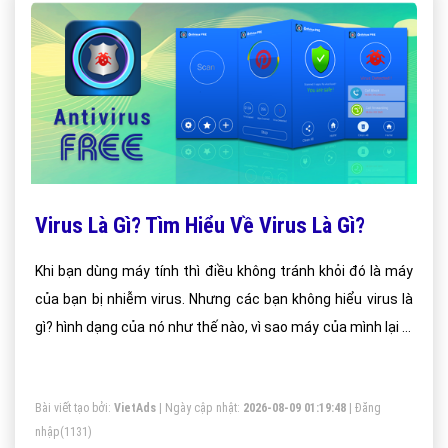
Virus Là Gì? Tìm Hiểu Về Virus Là Gì?
Khi bạn dùng máy tính thì điều không tránh khỏi đó là máy
của bạn bị nhiễm virus. Nhưng các bạn không hiểu virus là
gì? hình dạng của nó như thế nào, vì sao máy của mình lại bị
nhiễm virut. Bây giờ đào tạo seo hn sẽ giải thích cụ thể cho
các bạn hiểu
Bài viết tạo bởi:
VietAds
| Ngày cập nhật:
2026-08-09 01:19:48
|
Đăng
nhập
(1131)