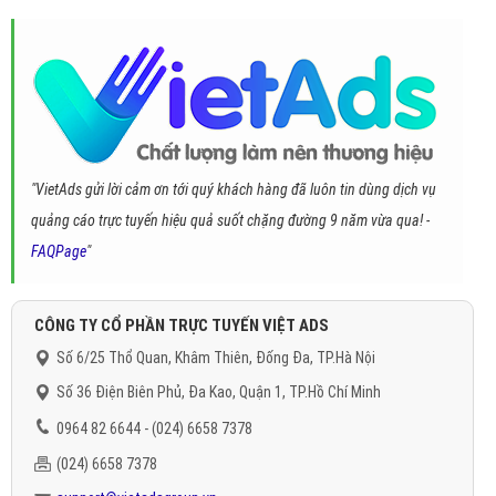
"VietAds gửi lời cảm ơn tới quý khách hàng đã luôn tin dùng dịch vụ
quảng cáo trực tuyến hiệu quả suốt chặng đường 9 năm vừa qua! -
FAQPage
"
CÔNG TY CỔ PHẦN TRỰC TUYẾN VIỆT ADS
Số 6/25 Thổ Quan, Khâm Thiên, Đống Đa, TP.Hà Nội
Số 36 Điện Biên Phủ, Đa Kao, Quận 1, TP.Hồ Chí Minh
0964 82 6644 - (024) 6658 7378
(024) 6658 7378