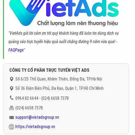
"VietAds gửi lời cảm ơn tới quý khách hàng đã luôn tin dùng dịch vụ
quảng cáo trực tuyến hiệu quả suốt chặng đường 9 năm vừa qua! -
FAQPage
"
CÔNG TY CỔ PHẦN TRỰC TUYẾN VIỆT ADS
Số 6/25 Thổ Quan, Khâm Thiên, Đống Đa, TP.Hà Nội
Số 36 Điện Biên Phủ, Đa Kao, Quận 1, TP.Hồ Chí Minh
0964 82 6644 - (024) 6658 7378
(024) 6658 7378
support@vietadsgroup.vn
https://vietadsgroup.vn