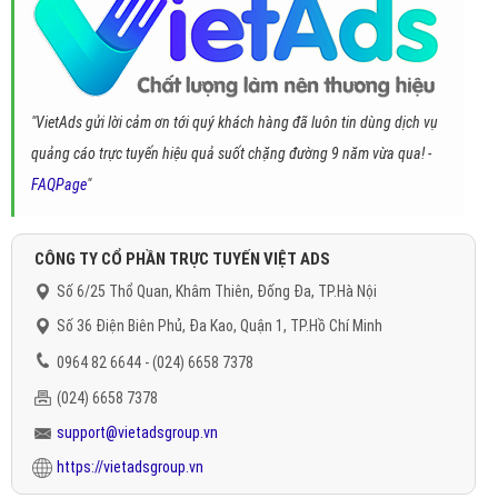
"VietAds gửi lời cảm ơn tới quý khách hàng đã luôn tin dùng dịch vụ
quảng cáo trực tuyến hiệu quả suốt chặng đường 9 năm vừa qua! -
FAQPage
"
CÔNG TY CỔ PHẦN TRỰC TUYẾN VIỆT ADS
Số 6/25 Thổ Quan, Khâm Thiên, Đống Đa, TP.Hà Nội
Số 36 Điện Biên Phủ, Đa Kao, Quận 1, TP.Hồ Chí Minh
0964 82 6644 - (024) 6658 7378
(024) 6658 7378
support@vietadsgroup.vn
https://vietadsgroup.vn