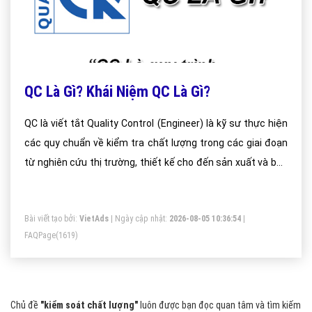
QC Là Gì? Khái Niệm QC Là Gì?
QC là viết tắt Quality Control (Engineer) là kỹ sư thực hiện
các quy chuẩn về kiểm tra chất lượng trong các giai đoạn
từ nghiên cứu thị trường, thiết kế cho đến sản xuất và bán
hàng, chăm sóc khách hàng. Kỹ sư QC đòi hỏi phải có
những kiến thức chuyên sâu về sản phẩm đang làm, hiểu
Bài viết tạo bởi:
VietAds
| Ngày cập nhật:
2026-08-05 10:36:54
|
nội dung bản vẽ, thứ tự các công đoạn sản xuất, giám sát
FAQPage
(1619)
thường xuyên và trực tiếp tại hiện trường sản xuất, vv…
Chủ đề
"kiểm soát chất lượng"
luôn được bạn đọc quan tâm và tìm kiếm