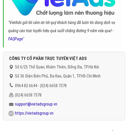
"VietAds gửi lời cảm ơn tới quý khách hàng đã luôn tin dùng dịch vụ
quảng cáo trực tuyến hiệu quả suốt chặng đường 9 năm vừa qua! -
FAQPage
"
CÔNG TY CỔ PHẦN TRỰC TUYẾN VIỆT ADS
Số 6/25 Thổ Quan, Khâm Thiên, Đống Đa, TP.Hà Nội
Số 36 Điện Biên Phủ, Đa Kao, Quận 1, TP.Hồ Chí Minh
0964 82 6644 - (024) 6658 7378
(024) 6658 7378
support@vietadsgroup.vn
https://vietadsgroup.vn