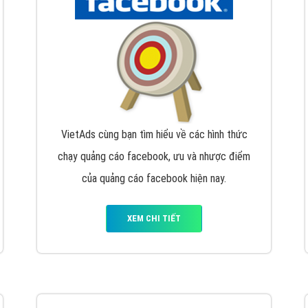
hát triển Website cho doanh nghiệp mình
. Đừng chần chừ hã
support@vietadsgroup.vn
để được tư vấn chuyên sâu về giải phá
Quảng cáo trên Facebook