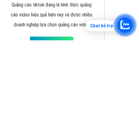
Chat hỗ trợ
Tìm công ty thiết kế website uy tín, chuyên
nghiệp tại Hà Nội là rất khó cho khách hàng.
VietAds xin giới thiệu công ty thiết kế Viet
XEM CHI TIẾT