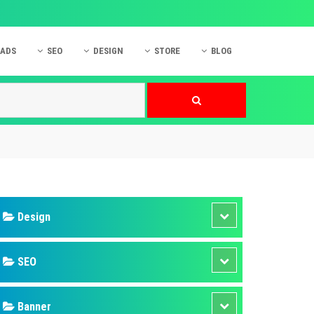
 ADS
SEO
DESIGN
STORE
BLOG
ner
 cáo Mobile
SEO Website
Thiết kế Web
nner
p quảng cáo Instagram
Dịch vụ SEO Website
Thiết kế Website
 cáo Zalo
Hỏi đáp SEO Google
Danh sách Website
 cáo Instagram
Thiết kế Landing Page
cáo Online
Dịch vụ thiết kế Website
 cáo Skype
Hỏi đáp Website
 cáo TVC
 cáo Cốc Cốc
mềm ứng dụng hay