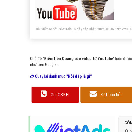
Bài viết tạo bởi:
VietAds
| Ngày cập nhật:
2026-08-02 19:52:23
|
Đ
Chủ đề
"Kiếm tiền Quảng cáo video từ Youtube"
luôn được 
như trên Google.
Quay lại danh mục
"Hỏi đáp là gì"
Gọi CSKH
Đặt câu hỏi
CÔN
S