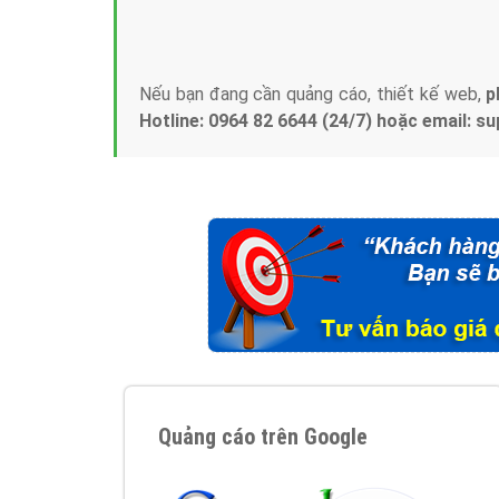
Tại sao chọn công ty Việt Ads làm đối 
Công ty Việt Ads thành lập từ năm 2013
, c
phí mà bạn có thể đầu tư cho marketing on
trung tâm marketing online uy tín hàng năm, l