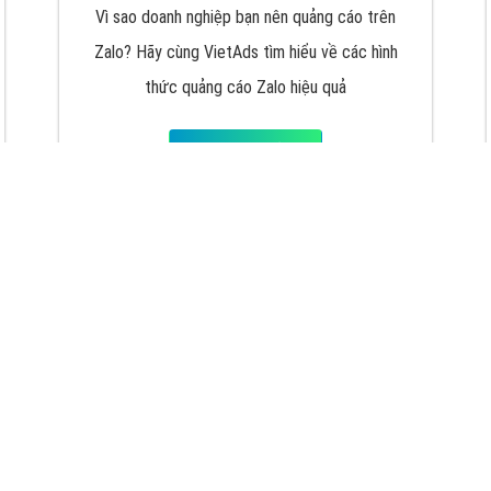
VietAds với đội ngũ chuyên viên tư ấn am
hiểu về chiến dịch quảng cáo Youtube sẽ tư
vấn bạn giải pháp tối ưu, hiệu quả nhất
XEM CHI TIẾT