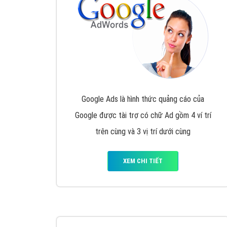
Nếu bạn đang cần quảng cáo, thiết kế web,
p
Hotline: 0964 82 6644 (24/7) hoặc email: 
Quảng cáo trên Google