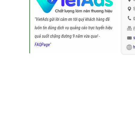
S
0
"VietAds gửi lời cảm ơn tới quý khách hàng đã
luôn tin dùng dịch vụ quảng cáo trực tuyến hiệu
quả suốt chặng đường 9 năm vừa qua! -
FAQPage
"
h