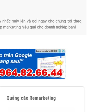
iển thương hiệu của doanh nghiệp bạn với mức chi
chuyên sâu trong nghề, được đào tạo bài bản tại