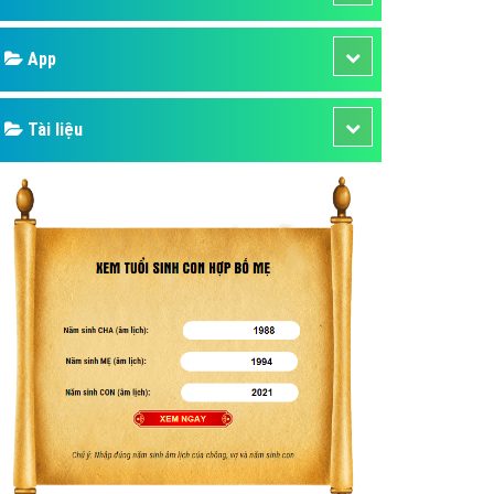
áp quảng cáo Youtube
Google
kế ứng dụng
 cáo Cốc Cốc hiệu quả
Bảng giá
 cáo Zalo chuyên nghiệp
ghĩa
Web Store
à gì
Dịch vụ liên quan
mềm ứng dụng hay
Other Ads
Quảng Cáo Google
App