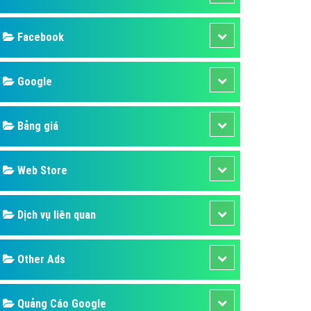
ụ Domain & Hosting
áp phần mềm
áp quảng cáo TVC
p quảng cáo mobile
p quảng cáo Online
áp quảng cáo Skype
p Domain & Hosting
Design
p viết bài Marketing
 cáo Youtube
SEO
ụ quảng cáo Youtube
ụ quảng cáo Cốc Cốc
Banner
ụ quảng cáo Tiktok
Facebook
ụ quảng cáo Zalo