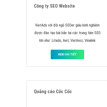
Google Ads là hình thức quảng cáo của
Google được tài trợ có chữ Ad gồm 4 ví trí
trên cùng và 3 vị trí dưới cùng
XEM CHI TIẾT
Công ty SEO Website