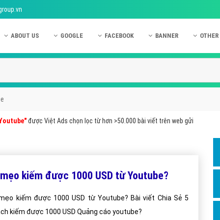
group.vn
ABOUT US
GOOGLE
FACEBOOK
BANNER
OTHER
Giới thiệu công ty Việt Ads
Kinh nghiệm quảng cáo Google
Kinh nghiệm quảng cáo Facebook
Dịch vụ quảng cáo Ban
Quảng
Hướng dẫn thanh toán Việt Ads
Kiến thức quảng cáo Google
Dịch vụ quảng cáo Facebook
Hỏi đáp quảng cáo Ba
Hỏi đá
Chính sách bảo mật Việt Ads
Dịch vụ quảng cáo Google
Kiến thức quảng cáo Facebook
Quảng cáo Banner
Quảng
be
Chính sách bảo hành & bảo trì Việt Ads
Quảng cáo Google Adwords
Quảng cáo Facebook
Quảng
 Youtube"
được Việt Ads chọn lọc từ hơn >50.000 bài viết trên web gửi
Liên hệ Việt Ads
Các hình thức quảng cáo Google
Hỏi đáp Facebook
Quảng 
Chính sách đại lý Việt Ads
Hướng dẫn chạy quảng cáo Google
Quảng
Tiện ích mở rộng quảng cáo Google
Quảng
 mẹo kiếm được 1000 USD từ Youtube?
Hỏi đáp Google
Quảng
mẹo kiếm được 1000 USD từ Youtube? Bài viết Chia Sẻ 5
Phần 
Cách kiếm được 1000 USD Quảng cáo youtube?