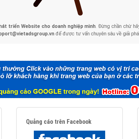
tác Marketing Online?
húng tôi với bề dày kinh nghiệm sẽ tư vấn xây dựng và phát tr
line. Đội ngũ kỹ thuật quảng cáo trực tuyến, SEO, lập trình Web 
uôn
đem đến cho khách hàng sản phẩm/ dịch vụ chất lượng
.