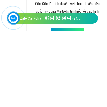
0964 82 6644
Zalo Call/Chat:
(24/7)
VietAds với đội ngũ SEOer giàu kinh nghiệm
được đào tạo bài bản tại các trung tâm SEO
lớn như: Litado, Inet, Vietmoz, Vinalink
XEM CHI TIẾT