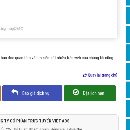
Dịch v
Hỏi đ
Hỏi đ
ăng nhập
(2650)
Hỏi đá
Hỏi đá
Hỏi đ
bạn đọc quan tâm và tìm kiếm rất nhiều trên web của chúng tôi cũng
Hỏi đá
Hỏi đá
Quay lại trang chủ
Quảng
Báo giá dịch vụ
Đặt lịch hẹn
Dịch v
Dịch v
Dịch v
G TY CỔ PHẦN TRỰC TUYẾN VIỆT ADS
Dịch v
ố 6/25 Thổ Quan, Khâm Thiên, Đống Đa, TP.Hà Nội