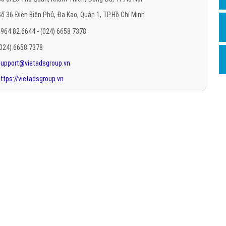
Hỏi đ
ố 36 Điện Biên Phủ, Đa Kao, Quận 1, TP.Hồ Chí Minh
Thiết 
964 82 6644 - (024) 6658 7378
Quảng
(024) 6658 7378
support@vietadsgroup.vn
Quảng
ttps://vietadsgroup.vn
Định n
Nghĩa l
Phần 