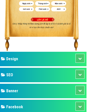
ụ Domain & Hosting
áp phần mềm
áp quảng cáo TVC
p quảng cáo mobile
p quảng cáo Online
áp quảng cáo Skype
p Domain & Hosting
Design
p viết bài Marketing
 cáo Youtube
SEO
ụ quảng cáo Youtube
ụ quảng cáo Cốc Cốc
Banner
ụ quảng cáo Tiktok
Facebook
ụ quảng cáo Zalo