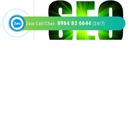
0964 82 6644
Zalo Call/Chat:
(24/7)
VietAds với đội ngũ SEOer giàu kinh nghiệm
được đào tạo bài bản tại các trung tâm SEO
lớn như: Litado, Inet, Vietmoz, Vinalink
XEM CHI TIẾT