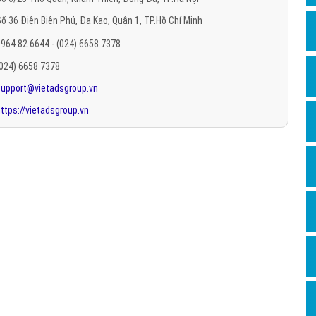
Hỏi đ
ố 36 Điện Biên Phủ, Đa Kao, Quận 1, TP.Hồ Chí Minh
Thiết 
964 82 6644 - (024) 6658 7378
Quảng
(024) 6658 7378
support@vietadsgroup.vn
Quảng
ttps://vietadsgroup.vn
Định n
Nghĩa l
Phần 