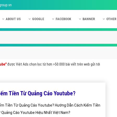
group.vn
ABOUT US
GOOGLE
FACEBOOK
BANNER
OTHER
Giới thiệu công ty Việt Ads
Kinh nghiệm quảng cáo Google
Kinh nghiệm quảng cáo Facebook
Dịch vụ quảng cáo Ban
Quảng
Hướng dẫn thanh toán Việt Ads
Kiến thức quảng cáo Google
Dịch vụ quảng cáo Facebook
Hỏi đáp quảng cáo Ba
Hỏi đá
Chính sách bảo mật Việt Ads
Dịch vụ quảng cáo Google
Kiến thức quảng cáo Facebook
Quảng cáo Banner
Quảng
Chính sách bảo hành & bảo trì Việt Ads
Quảng cáo Google Adwords
Quảng cáo Facebook
Quảng
ube"
được Việt Ads chọn lọc từ hơn >50.000 bài viết trên web gửi tới
Liên hệ Việt Ads
Các hình thức quảng cáo Google
Hỏi đáp Facebook
Quảng 
Chính sách đại lý Việt Ads
Hướng dẫn chạy quảng cáo Google
Quảng
Tiện ích mở rộng quảng cáo Google
Quảng
iếm Tiền Từ Quảng Cáo Youtube?
Hỏi đáp Google
Quảng
ếm Tiền Từ Quảng Cáo Youtube? Hướng Dẫn Cách Kiếm Tiền
Phần 
 Quảng Cáo Youtube Hiệu Nhất Việt Nam?