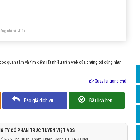
Dịch v
Hỏi đ
Hỏi đ
ăng nhập
(1411)
Hỏi đá
Hỏi đá
Hỏi đ
đọc quan tâm và tìm kiếm rất nhiều trên web của chúng tôi cũng như
Hỏi đá
Hỏi đá
Quay lại trang chủ
Quảng
Báo giá dịch vụ
Đặt lịch hẹn
Dịch v
Dịch v
Dịch v
G TY CỔ PHẦN TRỰC TUYẾN VIỆT ADS
Dịch v
ố 6/25 Thổ Quan, Khâm Thiên, Đống Đa, TP.Hà Nội