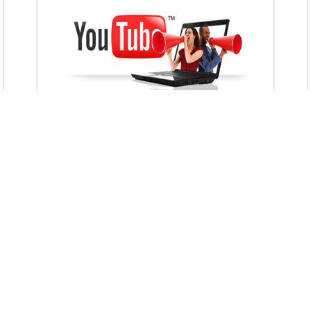
VietAds với đội ngũ chuyên viên tư ấn am
hiểu về chiến dịch quảng cáo Youtube sẽ tư
vấn bạn giải pháp tối ưu, hiệu quả nhất
XEM CHI TIẾT