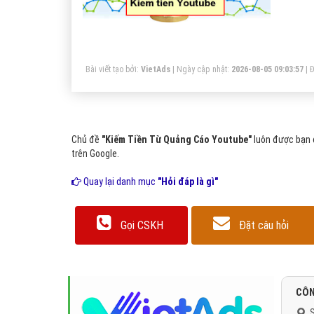
Bài viết tạo bởi:
VietAds
| Ngày cập nhật:
2026-08-05 09:03:57
|
Đ
Chủ đề
"Kiếm Tiền Từ Quảng Cáo Youtube"
luôn được bạn 
trên Google.
Quay lại danh mục
"Hỏi đáp là gì"
Gọi CSKH
Đặt câu hỏi
CÔN
S