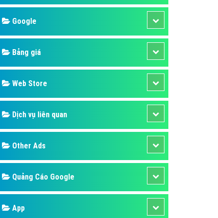
áp quảng cáo Youtube
Google
kế ứng dụng
 cáo Cốc Cốc hiệu quả
Bảng giá
 cáo Zalo chuyên nghiệp
ghĩa
Web Store
à gì
Dịch vụ liên quan
mềm ứng dụng hay
Other Ads
Quảng Cáo Google
App