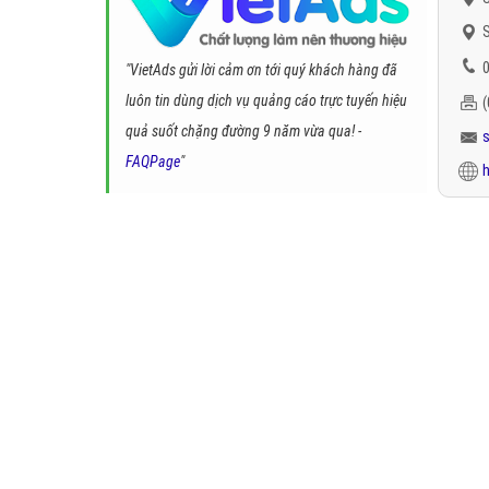
S
0
"VietAds gửi lời cảm ơn tới quý khách hàng đã
luôn tin dùng dịch vụ quảng cáo trực tuyến hiệu
quả suốt chặng đường 9 năm vừa qua! -
FAQPage
"
h