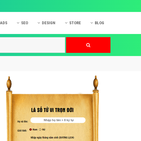
 ADS
SEO
DESIGN
STORE
BLOG
ner
 cáo Mobile
SEO Website
Thiết kế Web
nner
p quảng cáo Instagram
Dịch vụ SEO Website
Thiết kế Website
 cáo Zalo
Hỏi đáp SEO Google
Danh sách Website
 cáo Instagram
Thiết kế Landing Page
cáo Online
Dịch vụ thiết kế Website
 cáo Skype
Hỏi đáp Website
 cáo TVC
 cáo Cốc Cốc
mềm ứng dụng hay