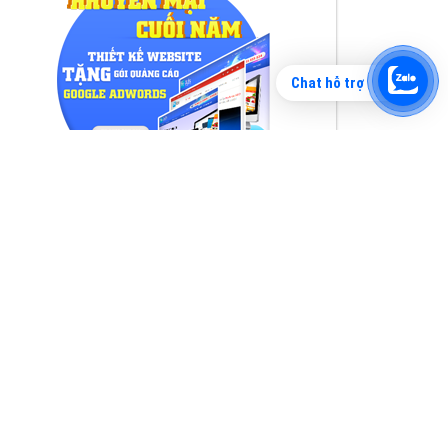
Chat hỗ trợ
Tìm công ty thiết kế website uy tín, chuyên
nghiệp tại Hà Nội là rất khó cho khách hàng.
VietAds xin giới thiệu công ty thiết kế Viet
XEM CHI TIẾT