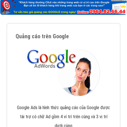
với bề dày kinh nghiệm sẽ tư vấn xây dựng và phát
triển thương hiệu của doanh nghiệp bạn với mức chi
phí mà bạn có thể đầu tư cho marketing online. Đội
ngũ kỹ thuật quảng cáo trực tuyến, SEO, lập trình
Web chuyên sâu trong nghề, được đào tạo bài bản tại
trung tâm marketing online uy tín hàng năm, luôn
đem
đến cho khách hàng sản phẩm/ dịch vụ chất
lượng
.