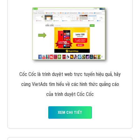
VietAds với đội ngũ chuyên viên tư ấn am hiểu về
chiến dịch quảng cáo Youtube sẽ tư vấn bạn giải pháp
tối ưu, hiệu quả nhất
XEM CHI TIẾT
Thiết kế Website