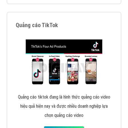
Cốc Cốc là trình duyệt web trực tuyến hiệu quả, hãy
cùng VietAds tìm hiểu về các hình thức quảng cáo
của trình duyệt Cốc Cốc
XEM CHI TIẾT
Quảng cáo Zalo