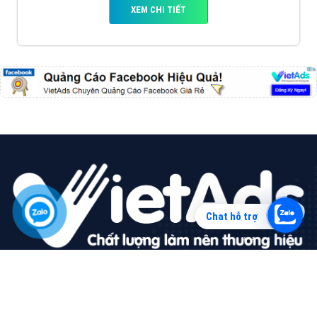
Vì sao doanh nghiệp bạn nên quảng cáo trên Zalo?
Hãy cùng VietAds tìm hiểu về các hình thức quảng
cáo Zalo hiệu quả
XEM CHI TIẾT
Chat hỗ trợ
Quảng cáo TikTok