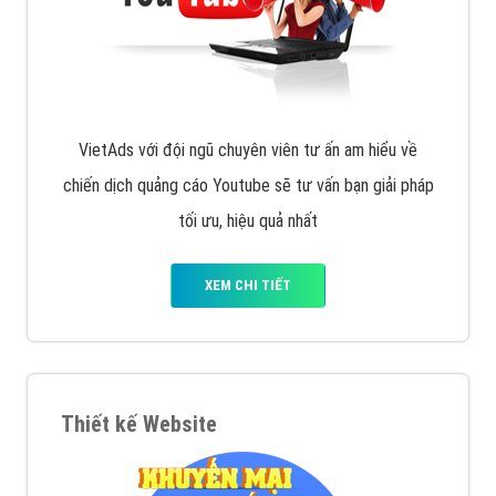
XEM CHI TIẾT
Công ty SEO Website
VietAds với đội ngũ SEOer giàu kinh nghiệm được đào