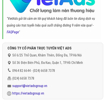
"VietAds gửi lời cảm ơn tới quý khách hàng đã luôn tin dùng dịch vụ
quảng cáo trực tuyến hiệu quả suốt chặng đường 9 năm vừa qua! -
FAQPage
"
CÔNG TY CỔ PHẦN TRỰC TUYẾN VIỆT ADS
Số 6/25 Thổ Quan, Khâm Thiên, Đống Đa, TP.Hà Nội
Số 36 Điện Biên Phủ, Đa Kao, Quận 1, TP.Hồ Chí Minh
0964 82 6644 - (024) 6658 7378
(024) 6658 7378
support@vietadsgroup.vn
https://vietadsgroup.vn