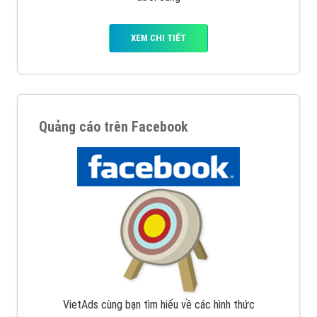
Nếu bạn đang cần quảng cáo, thiết kế web,
phát
triển Website cho doanh nghiệp mình
. Đừng chần
chừ hãy nhấc máy lên và gọi ngay cho chúng tôi theo
Hotline: 0964 82 6644 (24/7) hoặc email:
support@vietadsgroup.vn
để được tư vấn chuyên
sâu về giải pháp marketing hiệu quả cho doanh nghiệp
bạn!