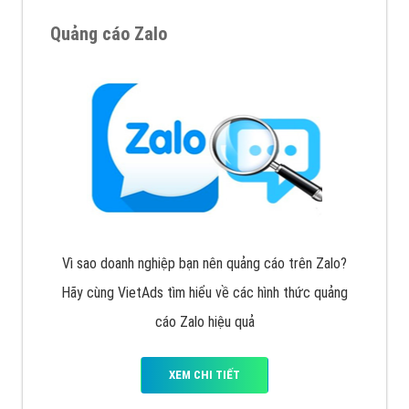
Tìm công ty thiết kế website uy tín, chuyên nghiệp tại
Hà Nội là rất khó cho khách hàng. VietAds xin giới
thiệu công ty thiết kế Viet
XEM CHI TIẾT
Quảng cáo Cốc Cốc