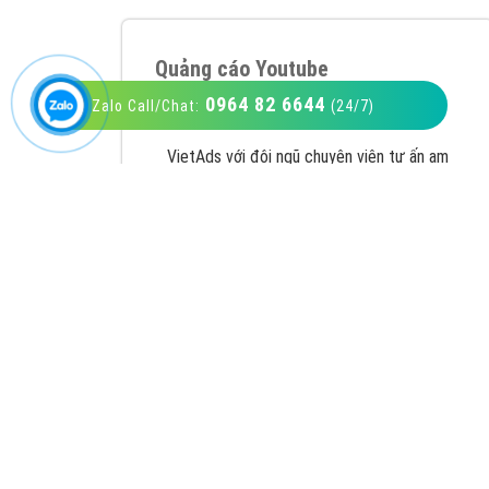
0964 82 6644
Zalo Call/Chat:
(24/7)
VietAds với đội ngũ SEOer giàu kinh nghiệm
được đào tạo bài bản tại các trung tâm SEO
lớn như: Litado, Inet, Vietmoz, Vinalink
XEM CHI TIẾT