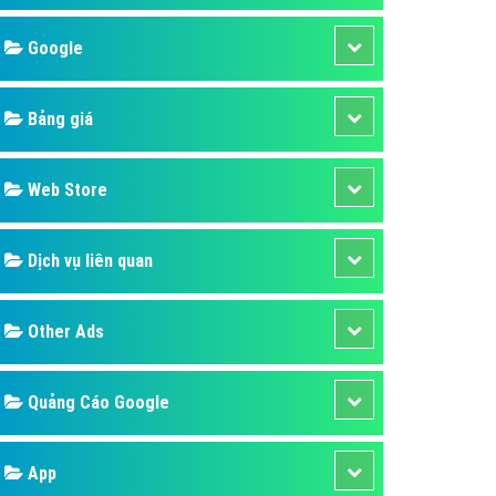
áp quảng cáo Youtube
Google
kế ứng dụng
 cáo Cốc Cốc hiệu quả
Bảng giá
 cáo Zalo chuyên nghiệp
ghĩa
Web Store
à gì
Dịch vụ liên quan
mềm ứng dụng hay
Other Ads
Quảng Cáo Google
App