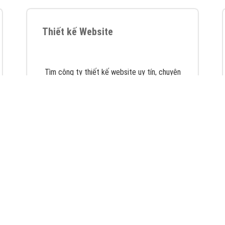
VietAds với đội ngũ chuyên viên tư ấn am
hiểu về chiến dịch quảng cáo Youtube sẽ tư
vấn bạn giải pháp tối ưu, hiệu quả nhất
XEM CHI TIẾT