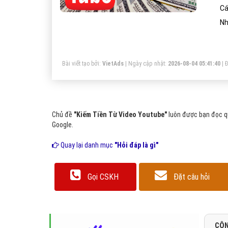
Cá
Nh
Bài viết tạo bởi:
VietAds
| Ngày cập nhật:
2026-08-04 05:41:40
|
Đ
Chủ đề
"Kiếm Tiền Từ Video Youtube"
luôn được bạn đọc qu
Google.
Quay lại danh mục
"Hỏi đáp là gì"
Gọi CSKH
Đặt câu hỏi
CÔN