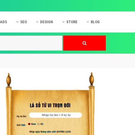
 ADS
SEO
DESIGN
STORE
BLOG
ner
 cáo Mobile
SEO Website
Thiết kế Web
nner
p quảng cáo Instagram
Dịch vụ SEO Website
Thiết kế Website
 cáo Zalo
Hỏi đáp SEO Google
Danh sách Website
 cáo Instagram
Thiết kế Landing Page
cáo Online
Dịch vụ thiết kế Website
 cáo Skype
Hỏi đáp Website
 cáo TVC
 cáo Cốc Cốc
mềm ứng dụng hay