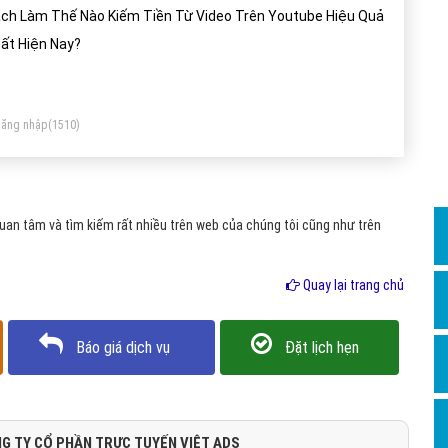
Dịch v
ch Làm Thế Nào Kiếm Tiền Từ Video Trên Youtube Hiệu Quả
Hỏi đ
ất Hiện Nay?
Hỏi đ
Hỏi đá
ăng nhập
(1510)
Hỏi đá
Hỏi đ
Hỏi đá
an tâm và tìm kiếm rất nhiều trên web của chúng tôi cũng như trên
Hỏi đá
Quay lại trang chủ
Quảng
Dịch v
Báo giá dịch vụ
Đặt lịch hẹn
Dịch v
Dịch v
Dịch v
G TY CỔ PHẦN TRỰC TUYẾN VIỆT ADS