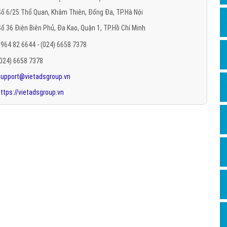
Hỏi đ
ố 6/25 Thổ Quan, Khâm Thiên, Đống Đa, TP.Hà Nội
ố 36 Điện Biên Phủ, Đa Kao, Quận 1, TP.Hồ Chí Minh
Thiết 
964 82 6644 - (024) 6658 7378
Quảng
(024) 6658 7378
Quảng
support@vietadsgroup.vn
Định n
ttps://vietadsgroup.vn
Nghĩa l
Phần 