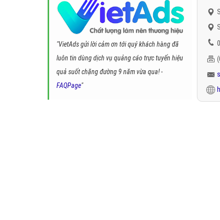
S
S
0
"VietAds gửi lời cảm ơn tới quý khách hàng đã
luôn tin dùng dịch vụ quảng cáo trực tuyến hiệu
quả suốt chặng đường 9 năm vừa qua! -
FAQPage
"
h