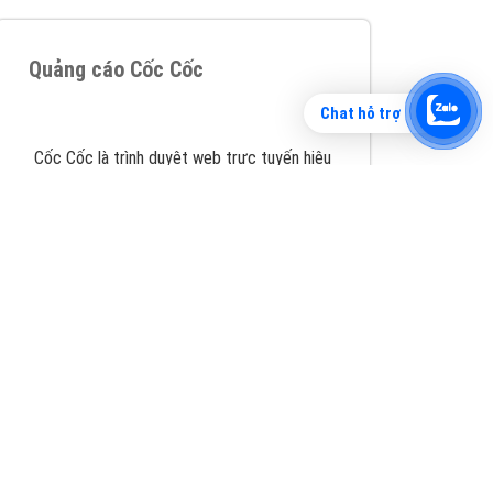
Chat hỗ trợ
Tìm công ty thiết kế website uy tín, chuyên
nghiệp tại Hà Nội là rất khó cho khách hàng.
VietAds xin giới thiệu công ty thiết kế Viet
XEM CHI TIẾT