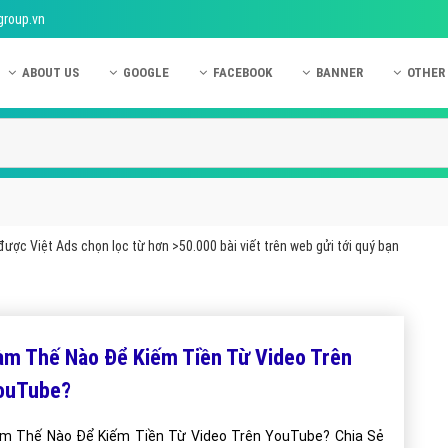
group.vn
ABOUT US
GOOGLE
FACEBOOK
BANNER
OTHER
Giới thiệu công ty Việt Ads
Kinh nghiệm quảng cáo Google
Kinh nghiệm quảng cáo Facebook
Dịch vụ quảng cáo Ban
Quảng
Hướng dẫn thanh toán Việt Ads
Kiến thức quảng cáo Google
Dịch vụ quảng cáo Facebook
Hỏi đáp quảng cáo Ba
Hỏi đá
Chính sách bảo mật Việt Ads
Dịch vụ quảng cáo Google
Kiến thức quảng cáo Facebook
Quảng cáo Banner
Quảng
Chính sách bảo hành & bảo trì Việt Ads
Quảng cáo Google Adwords
Quảng cáo Facebook
Quảng
ược Việt Ads chọn lọc từ hơn >50.000 bài viết trên web gửi tới quý bạn
Liên hệ Việt Ads
Các hình thức quảng cáo Google
Hỏi đáp Facebook
Quảng 
Chính sách đại lý Việt Ads
Hướng dẫn chạy quảng cáo Google
Quảng
Tiện ích mở rộng quảng cáo Google
Quảng
àm Thế Nào Để Kiếm Tiền Từ Video Trên
Hỏi đáp Google
Quảng
ouTube?
Phần 
m Thế Nào Để Kiếm Tiền Từ Video Trên YouTube? Chia Sẻ