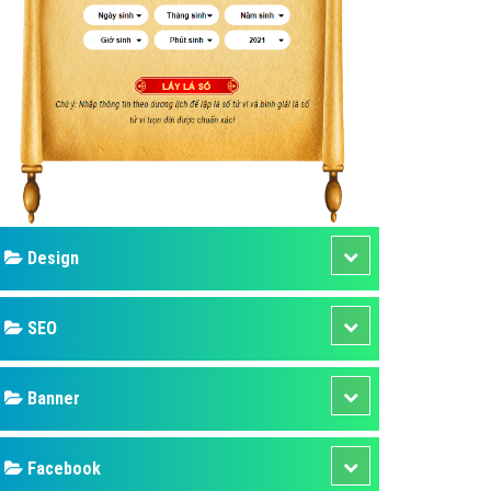
ụ Domain & Hosting
áp phần mềm
áp quảng cáo TVC
p quảng cáo mobile
p quảng cáo Online
áp quảng cáo Skype
p Domain & Hosting
Design
p viết bài Marketing
 cáo Youtube
SEO
ụ quảng cáo Youtube
ụ quảng cáo Cốc Cốc
Banner
ụ quảng cáo Tiktok
Facebook
ụ quảng cáo Zalo