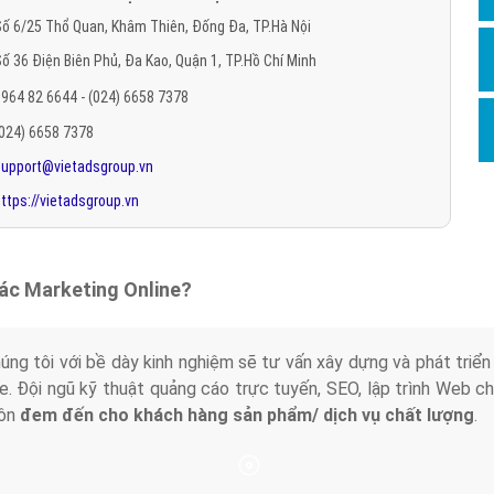
Hỏi đ
ố 6/25 Thổ Quan, Khâm Thiên, Đống Đa, TP.Hà Nội
ố 36 Điện Biên Phủ, Đa Kao, Quận 1, TP.Hồ Chí Minh
Thiết 
964 82 6644 - (024) 6658 7378
Quảng
(024) 6658 7378
Quảng
support@vietadsgroup.vn
Định n
ttps://vietadsgroup.vn
Nghĩa l
Phần 
tác Marketing Online?
húng tôi với bề dày kinh nghiệm sẽ tư vấn xây dựng và phát tr
line. Đội ngũ kỹ thuật quảng cáo trực tuyến, SEO, lập trình Web 
uôn
đem đến cho khách hàng sản phẩm/ dịch vụ chất lượng
.