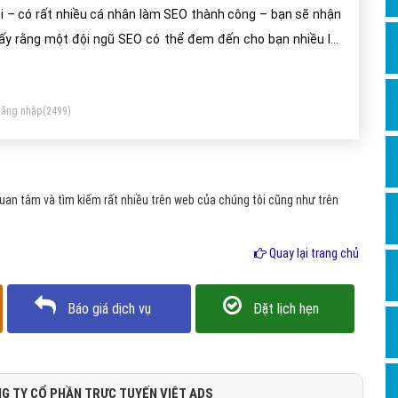
Dịch v
i – có rất nhiều cá nhân làm SEO thành công – bạn sẽ nhận
Hỏi đ
ấy rằng một đội ngũ SEO có thể đem đến cho bạn nhiều lợi
h đáng kể.
Hỏi đ
Hỏi đá
ăng nhập
(2499)
Hỏi đá
Hỏi đ
Hỏi đá
an tâm và tìm kiếm rất nhiều trên web của chúng tôi cũng như trên
Hỏi đá
Quay lại trang chủ
Quảng
Dịch v
Báo giá dịch vụ
Đặt lịch hẹn
Dịch v
Dịch v
Dịch v
G TY CỔ PHẦN TRỰC TUYẾN VIỆT ADS