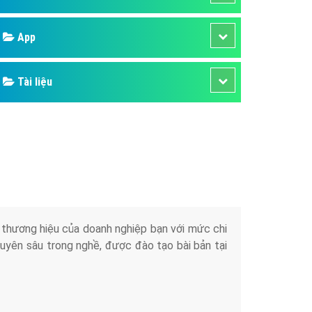
áp quảng cáo Youtube
App
kế ứng dụng
 cáo Cốc Cốc hiệu quả
Tài liệu
 cáo Zalo chuyên nghiệp
ghĩa
à gì
mềm ứng dụng hay
iển thương hiệu của doanh nghiệp bạn với mức chi
chuyên sâu trong nghề, được đào tạo bài bản tại