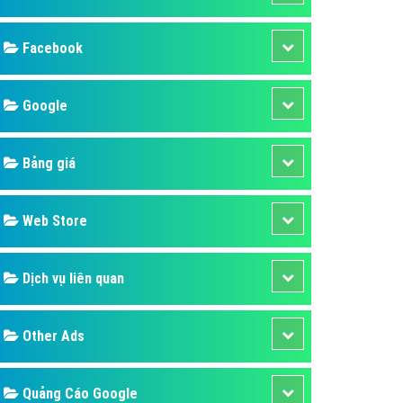
ụ Domain & Hosting
áp phần mềm
Facebook
áp quảng cáo TVC
p quảng cáo mobile
Google
p quảng cáo Online
Bảng giá
áp quảng cáo Skype
p Domain & Hosting
Web Store
p viết bài Marketing
 cáo Youtube
Dịch vụ liên quan
ụ quảng cáo Youtube
ụ quảng cáo Cốc Cốc
Other Ads
ụ quảng cáo Tiktok
ụ quảng cáo Zalo
Quảng Cáo Google