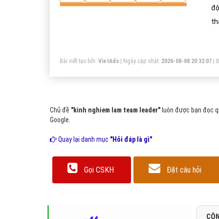
độ
th
íc
Bài viết tạo bởi:
VietAds
| Ngày cập nhật:
2026-08-08 20:32:07
|
Đ
Chủ đề
"kinh nghiem lam team leader"
luôn được bạn đọc qu
Google.
Quay lại danh mục
"Hỏi đáp là gì"
Gọi CSKH
Đặt câu hỏi
CÔN