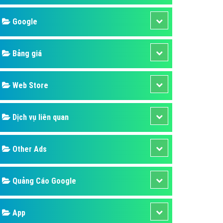
áp quảng cáo Youtube
Google
kế ứng dụng
 cáo Cốc Cốc hiệu quả
Bảng giá
 cáo Zalo chuyên nghiệp
ghĩa
Web Store
à gì
Dịch vụ liên quan
mềm ứng dụng hay
Other Ads
Quảng Cáo Google
App