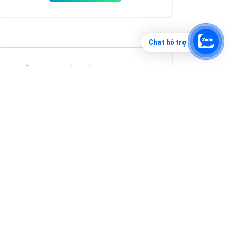
Chat hỗ trợ
Tìm công ty thiết kế website uy tín, chuyên
nghiệp tại Hà Nội là rất khó cho khách hàng.
VietAds xin giới thiệu công ty thiết kế Viet
XEM CHI TIẾT