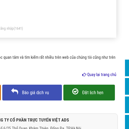
Dịch v
Hỏi đ
Hỏi đ
ăng nhập
(1641)
Hỏi đá
Hỏi đá
Hỏi đ
c quan tâm và tìm kiếm rất nhiều trên web của chúng tôi cũng như trên
Hỏi đá
Hỏi đá
Quay lại trang chủ
Quảng
Báo giá dịch vụ
Đặt lịch hẹn
Dịch v
Dịch v
Dịch v
G TY CỔ PHẦN TRỰC TUYẾN VIỆT ADS
Dịch v
ố 6/25 Thổ Quan, Khâm Thiên, Đống Đa, TP.Hà Nội