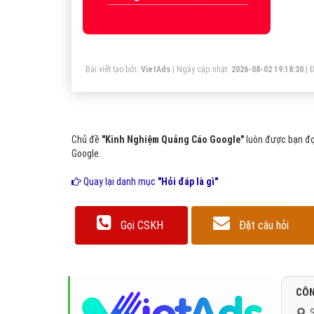
Bài viết tạo bởi:
VietAds
| Ngày cập nhật:
2026-08-02 19:18:30
|
Đ
Chủ đề
"Kinh Nghiệm Quảng Cáo Google"
luôn được bạn đọ
Google.
Quay lại danh mục
"Hỏi đáp là gì"
Gọi CSKH
Đặt câu hỏi
CÔN
S