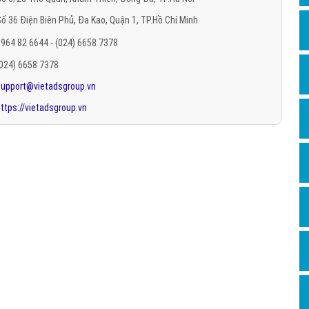
Hỏi đ
ố 36 Điện Biên Phủ, Đa Kao, Quận 1, TP.Hồ Chí Minh
Thiết 
964 82 6644 - (024) 6658 7378
Quảng
(024) 6658 7378
support@vietadsgroup.vn
Quảng
ttps://vietadsgroup.vn
Định n
Nghĩa l
Phần 