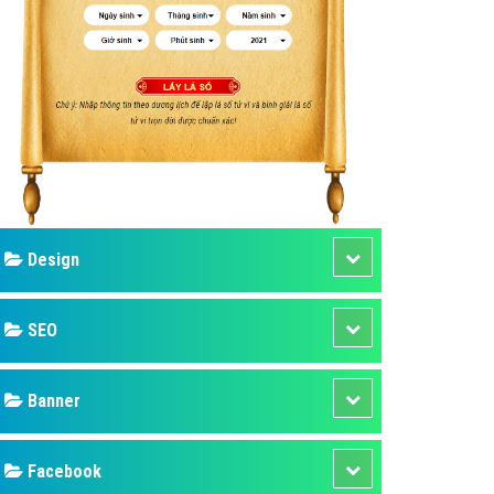
ụ Domain & Hosting
áp phần mềm
áp quảng cáo TVC
p quảng cáo mobile
p quảng cáo Online
áp quảng cáo Skype
p Domain & Hosting
Design
p viết bài Marketing
 cáo Youtube
SEO
ụ quảng cáo Youtube
ụ quảng cáo Cốc Cốc
Banner
ụ quảng cáo Tiktok
Facebook
ụ quảng cáo Zalo