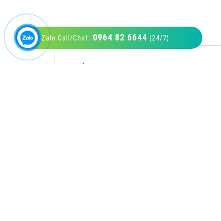
0964 82 6644
Zalo Call/Chat:
(24/7)
VietAds với đội ngũ SEOer giàu kinh nghiệm
được đào tạo bài bản tại các trung tâm SEO
lớn như: Litado, Inet, Vietmoz, Vinalink
XEM CHI TIẾT