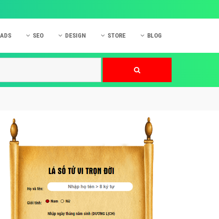
 ADS
SEO
DESIGN
STORE
BLOG
ner
 cáo Mobile
SEO Website
Thiết kế Web
nner
p quảng cáo Instagram
Dịch vụ SEO Website
Thiết kế Website
 cáo Zalo
Hỏi đáp SEO Google
Danh sách Website
 cáo Instagram
Thiết kế Landing Page
cáo Online
Dịch vụ thiết kế Website
 cáo Skype
Hỏi đáp Website
 cáo TVC
 cáo Cốc Cốc
mềm ứng dụng hay