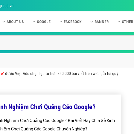
group.vn
ABOUT US
GOOGLE
FACEBOOK
BANNER
OTHER
Giới thiệu công ty Việt Ads
Kinh nghiệm quảng cáo Google
Kinh nghiệm quảng cáo Facebook
Dịch vụ quảng cáo Ban
Quảng
Hướng dẫn thanh toán Việt Ads
Kiến thức quảng cáo Google
Dịch vụ quảng cáo Facebook
Hỏi đáp quảng cáo Ba
Hỏi đá
Chính sách bảo mật Việt Ads
Dịch vụ quảng cáo Google
Kiến thức quảng cáo Facebook
Quảng cáo Banner
Quảng
Chính sách bảo hành & bảo trì Việt Ads
Quảng cáo Google Adwords
Quảng cáo Facebook
Quảng
le"
được Việt Ads chọn lọc từ hơn >50.000 bài viết trên web gửi tới quý
Liên hệ Việt Ads
Các hình thức quảng cáo Google
Hỏi đáp Facebook
Quảng 
Chính sách đại lý Việt Ads
Hướng dẫn chạy quảng cáo Google
Quảng
Tiện ích mở rộng quảng cáo Google
Quảng
inh Nghiệm Chơi Quảng Cáo Google?
Hỏi đáp Google
Quảng
nh Nghiệm Chơi Quảng Cáo Google? Bài Viết Hay Chia Sẻ Kinh
Phần 
hiệm Chơi Quảng Cáo Google Chuyên Nghiệp?