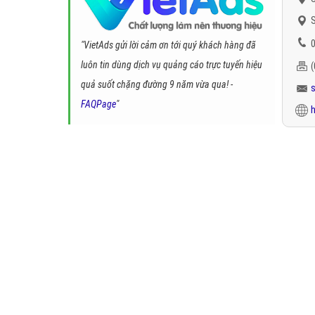
S
0
"VietAds gửi lời cảm ơn tới quý khách hàng đã
luôn tin dùng dịch vụ quảng cáo trực tuyến hiệu
quả suốt chặng đường 9 năm vừa qua! -
FAQPage
"
h