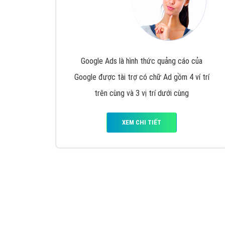
Google Ads là hình thức quảng cáo của
Google được tài trợ có chữ Ad gồm 4 ví trí
trên cùng và 3 vị trí dưới cùng
XEM CHI TIẾT
Công ty SEO Website