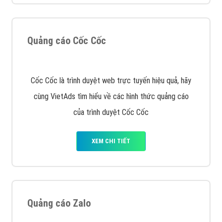
XEM CHI TIẾT
Công ty SEO Website
VietAds với đội ngũ SEOer giàu kinh nghiệm được đào
tạo bài bản tại các trung tâm SEO lớn như: Litado,
Inet, Vietmoz, Vinalink