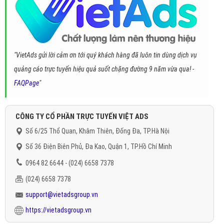
"VietAds gửi lời cảm ơn tới quý khách hàng đã luôn tin dùng dịch vụ
quảng cáo trực tuyến hiệu quả suốt chặng đường 9 năm vừa qua! -
FAQPage
"
CÔNG TY CỔ PHẦN TRỰC TUYẾN VIỆT ADS
Số 6/25 Thổ Quan, Khâm Thiên, Đống Đa, TP.Hà Nội
Số 36 Điện Biên Phủ, Đa Kao, Quận 1, TP.Hồ Chí Minh
0964 82 6644 - (024) 6658 7378
(024) 6658 7378
support@vietadsgroup.vn
https://vietadsgroup.vn