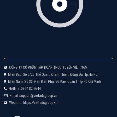
Tìm công ty thiết kế website uy tín, chuyên nghiệp tại
Hà Nội là rất khó cho khách hàng. VietAds xin giới
thiệu công ty thiết kế Viet
XEM CHI TIẾT
Quảng cáo Cốc Cốc