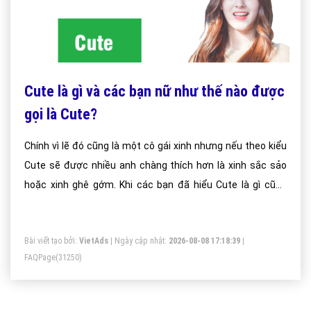
Cute là gì và các bạn nữ như thế nào được
gọi là Cute?
Chính vì lẽ đó cũng là một cô gái xinh nhưng nếu theo kiểu
Cute sẽ được nhiều anh chàng thích hơn là xinh sắc sảo
hoặc xinh ghê gớm. Khi các bạn đã hiểu Cute là gì cũng
đừng mà vội nhìn mặt mà bắt hình dong nhiều cô bé nhìn
thì cute nhưng bên trong cực kì thảo mai đó
Bài viết tạo bởi:
VietAds
| Ngày cập nhật:
2026-08-08 17:18:39
|
FAQPage
(31250)