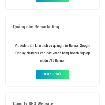
Nếu bạn đang cần quảng cáo, thiết kế web,
phát
triển Website cho doanh nghiệp mình
. Đừng chần
chừ hãy nhấc máy lên và gọi ngay cho chúng tôi theo
Hotline: 0964 82 6644 (24/7) hoặc email:
support@vietadsgroup.vn
để được tư vấn chuyên
sâu về giải pháp marketing hiệu quả cho doanh nghiệp
bạn!