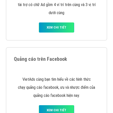
Công ty Việt Ads thành lập từ năm 2013
, chúng tôi
với bề dày kinh nghiệm sẽ tư vấn xây dựng và phát
triển thương hiệu của doanh nghiệp bạn với mức chi
phí mà bạn có thể đầu tư cho marketing online. Đội
ngũ kỹ thuật quảng cáo trực tuyến, SEO, lập trình
Web chuyên sâu trong nghề, được đào tạo bài bản tại
trung tâm marketing online uy tín hàng năm, luôn
đem
đến cho khách hàng sản phẩm/ dịch vụ chất
lượng
.