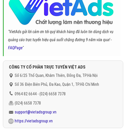
"VietAds gửi lời cảm ơn tới quý khách hàng đã luôn tin dùng dịch vụ
quảng cáo trực tuyến hiệu quả suốt chặng đường 9 năm vừa qua! -
FAQPage
"
CÔNG TY CỔ PHẦN TRỰC TUYẾN VIỆT ADS
Số 6/25 Thổ Quan, Khâm Thiên, Đống Đa, TP.Hà Nội
Số 36 Điện Biên Phủ, Đa Kao, Quận 1, TP.Hồ Chí Minh
0964 82 6644 - (024) 6658 7378
(024) 6658 7378
support@vietadsgroup.vn
https://vietadsgroup.vn