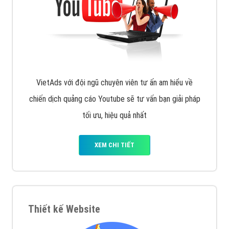
VietAds với đội ngũ SEOer giàu kinh nghiệm được đào
tạo bài bản tại các trung tâm SEO lớn như: Litado,
Inet, Vietmoz, Vinalink
XEM CHI TIẾT
Quảng cáo Youtube