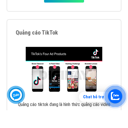
Vì sao doanh nghiệp bạn nên quảng cáo trên Zalo?
Hãy cùng VietAds tìm hiểu về các hình thức quảng
cáo Zalo hiệu quả
XEM CHI TIẾT
Chat hỗ trợ