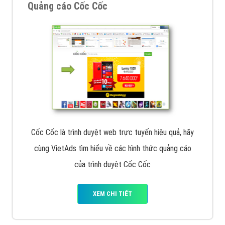
Tìm công ty thiết kế website uy tín, chuyên nghiệp tại
Hà Nội là rất khó cho khách hàng. VietAds xin giới
thiệu công ty thiết kế Viet
XEM CHI TIẾT
Quảng cáo Cốc Cốc