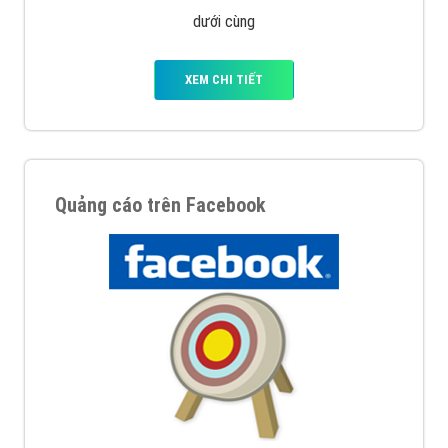
Quảng cáo trên Google
Google Ads là hình thức quảng cáo của Google được
tài trợ có chữ Ad gồm 4 ví trí trên cùng và 3 vị trí
dưới cùng
XEM CHI TIẾT