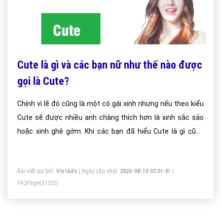
Cute là gì và các bạn nữ như thế nào được
gọi là Cute?
Chính vì lẽ đó cũng là một cô gái xinh nhưng nếu theo kiểu
Cute sẽ được nhiều anh chàng thích hơn là xinh sắc sảo
hoặc xinh ghê gớm. Khi các bạn đã hiểu Cute là gì cũng
đừng mà vội nhìn mặt mà bắt hình dong nhiều cô bé nhìn
thì cute nhưng bên trong cực kì thảo mai đó
Bài viết tạo bởi:
VietAds
| Ngày cập nhật:
2026-08-10 03:01:41
|
FAQPage
(31252)