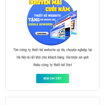
VietAds với đội ngũ chuyên viên tư ấn am hiểu về
chiến dịch quảng cáo Youtube sẽ tư vấn bạn giải pháp
tối ưu, hiệu quả nhất
XEM CHI TIẾT
Thiết kế Website