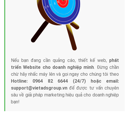
Công ty Việt Ads thành lập từ năm 2013
, chúng tôi
với bề dày kinh nghiệm sẽ tư vấn xây dựng và phát
triển thương hiệu của doanh nghiệp bạn với mức chi
phí mà bạn có thể đầu tư cho marketing online. Đội
ngũ kỹ thuật quảng cáo trực tuyến, SEO, lập trình
Web chuyên sâu trong nghề, được đào tạo bài bản tại
trung tâm marketing online uy tín hàng năm, luôn
đem
đến cho khách hàng sản phẩm/ dịch vụ chất
lượng
.