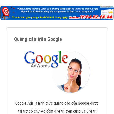
Nếu bạn đang cần quảng cáo, thiết kế web,
phát
triển Website cho doanh nghiệp mình
. Đừng chần
chừ hãy nhấc máy lên và gọi ngay cho chúng tôi theo
Hotline: 0964 82 6644 (24/7) hoặc email:
support@vietadsgroup.vn
để được tư vấn chuyên
sâu về giải pháp marketing hiệu quả cho doanh nghiệp
bạn!