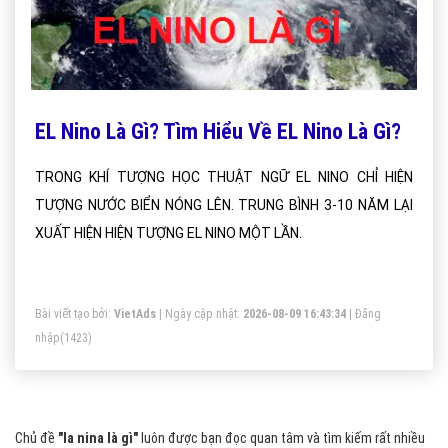
EL Nino Là Gì? Tìm Hiểu Về EL Nino Là Gì?
TRONG KHÍ TƯỢNG HỌC THUẬT NGỮ EL NINO CHỈ HIỆN
TƯỢNG NƯỚC BIỂN NÓNG LÊN. TRUNG BÌNH 3-10 NĂM LẠI
XUẤT HIỆN HIỆN TƯỢNG EL NINO MỘT LẦN.
Bài viết tạo bởi:
VietAds
| Ngày cập nhật:
2026-08-09 16:43:34
|
Đăng
nhập
(1423)
Chủ đề
"la nina là gì"
luôn được bạn đọc quan tâm và tìm kiếm rất nhiều