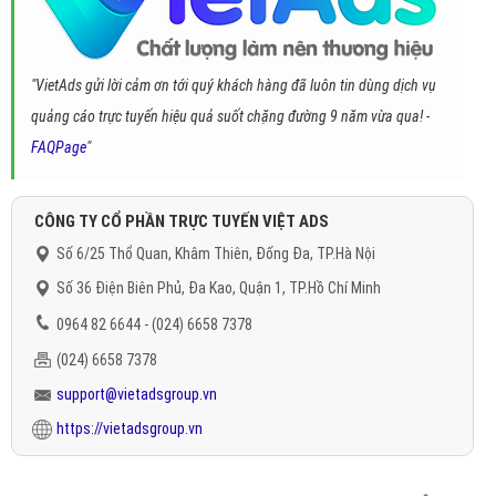
"VietAds gửi lời cảm ơn tới quý khách hàng đã luôn tin dùng dịch vụ
quảng cáo trực tuyến hiệu quả suốt chặng đường 9 năm vừa qua! -
FAQPage
"
CÔNG TY CỔ PHẦN TRỰC TUYẾN VIỆT ADS
Số 6/25 Thổ Quan, Khâm Thiên, Đống Đa, TP.Hà Nội
Số 36 Điện Biên Phủ, Đa Kao, Quận 1, TP.Hồ Chí Minh
0964 82 6644 - (024) 6658 7378
(024) 6658 7378
support@vietadsgroup.vn
https://vietadsgroup.vn