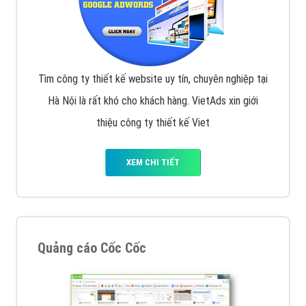
VietAds với đội ngũ chuyên viên tư ấn am hiểu về
chiến dịch quảng cáo Youtube sẽ tư vấn bạn giải pháp
tối ưu, hiệu quả nhất
XEM CHI TIẾT
Thiết kế Website