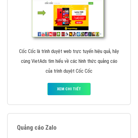
Tìm công ty thiết kế website uy tín, chuyên nghiệp tại
Hà Nội là rất khó cho khách hàng. VietAds xin giới
thiệu công ty thiết kế Viet
XEM CHI TIẾT
Quảng cáo Cốc Cốc