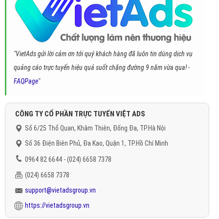
"VietAds gửi lời cảm ơn tới quý khách hàng đã luôn tin dùng dịch vụ
quảng cáo trực tuyến hiệu quả suốt chặng đường 9 năm vừa qua! -
FAQPage
"
CÔNG TY CỔ PHẦN TRỰC TUYẾN VIỆT ADS
Số 6/25 Thổ Quan, Khâm Thiên, Đống Đa, TP.Hà Nội
Số 36 Điện Biên Phủ, Đa Kao, Quận 1, TP.Hồ Chí Minh
0964 82 6644 - (024) 6658 7378
(024) 6658 7378
support@vietadsgroup.vn
https://vietadsgroup.vn