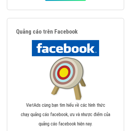
Quảng cáo trên Google
Google Ads là hình thức quảng cáo của Google được
tài trợ có chữ Ad gồm 4 ví trí trên cùng và 3 vị trí
dưới cùng
XEM CHI TIẾT