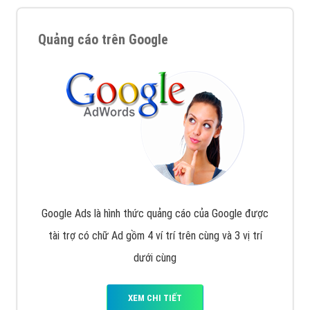
Nếu bạn đang cần quảng cáo, thiết kế web,
phát
triển Website cho doanh nghiệp mình
. Đừng chần
chừ hãy nhấc máy lên và gọi ngay cho chúng tôi theo
Hotline: 0964 82 6644 (24/7) hoặc email:
support@vietadsgroup.vn
để được tư vấn chuyên
sâu về giải pháp marketing hiệu quả cho doanh nghiệp
bạn!