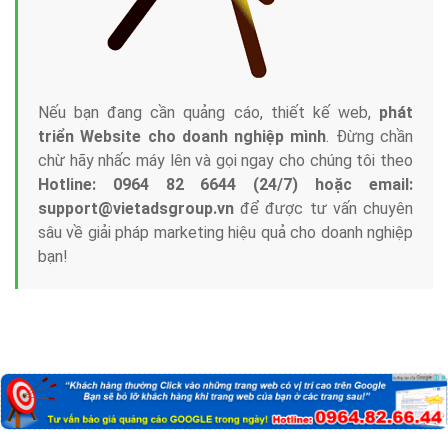
Công ty Việt Ads thành lập từ năm 2013
, chúng tôi
với bề dày kinh nghiệm sẽ tư vấn xây dựng và phát
triển thương hiệu của doanh nghiệp bạn với mức chi
phí mà bạn có thể đầu tư cho marketing online. Đội
ngũ kỹ thuật quảng cáo trực tuyến, SEO, lập trình
Web chuyên sâu trong nghề, được đào tạo bài bản tại
trung tâm marketing online uy tín hàng năm, luôn
đem
đến cho khách hàng sản phẩm/ dịch vụ chất
lượng
.