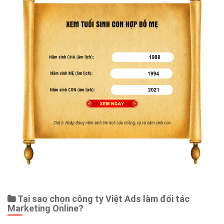
Web Store
Dịch vụ liên quan
Other Ads
Quảng Cáo Google
App
Tài liệu