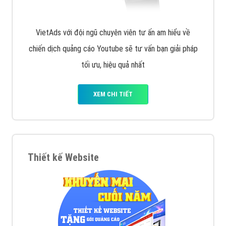
VietAds với đội ngũ SEOer giàu kinh nghiệm được đào
tạo bài bản tại các trung tâm SEO lớn như: Litado,
Inet, Vietmoz, Vinalink
XEM CHI TIẾT
Quảng cáo Youtube