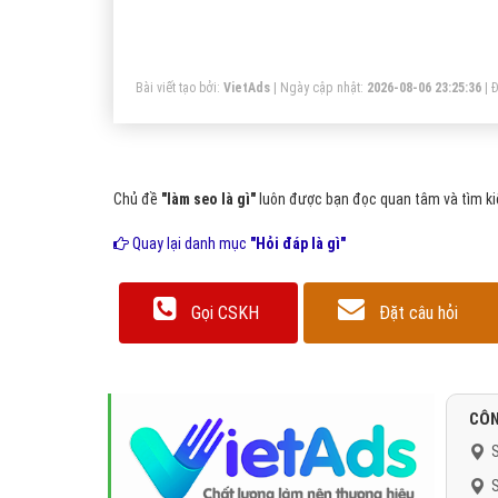
Bài viết tạo bởi:
VietAds
| Ngày cập nhật:
2026-08-06 23:25:36
|
Đ
Chủ đề
"làm seo là gì"
luôn được bạn đọc quan tâm và tìm kiế
Quay lại danh mục
"Hỏi đáp là gì"
Gọi CSKH
Đặt câu hỏi
CÔN
S
S