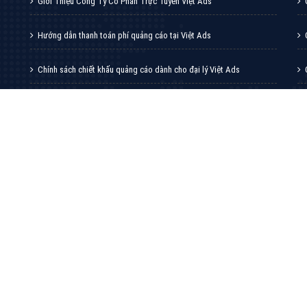
VietAds với đội ngũ chuyên viên tư ấn am
hiểu về chiến dịch quảng cáo Youtube sẽ tư
vấn bạn giải pháp tối ưu, hiệu quả nhất
XEM CHI TIẾT