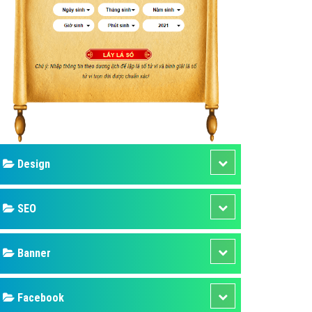
ụ Domain & Hosting
áp phần mềm
áp quảng cáo TVC
p quảng cáo mobile
p quảng cáo Online
áp quảng cáo Skype
p Domain & Hosting
Design
p viết bài Marketing
 cáo Youtube
SEO
ụ quảng cáo Youtube
ụ quảng cáo Cốc Cốc
Banner
ụ quảng cáo Tiktok
Facebook
ụ quảng cáo Zalo