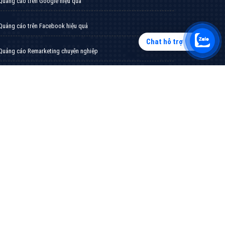
Chat hỗ trợ
Tìm công ty thiết kế website uy tín, chuyên
nghiệp tại Hà Nội là rất khó cho khách hàng.
VietAds xin giới thiệu công ty thiết kế Viet
XEM CHI TIẾT