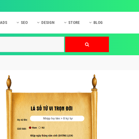
 ADS
SEO
DESIGN
STORE
BLOG
ner
 cáo Mobile
SEO Website
Thiết kế Web
nner
p quảng cáo Instagram
Dịch vụ SEO Website
Thiết kế Website
 cáo Zalo
Hỏi đáp SEO Google
Danh sách Website
 cáo Instagram
Thiết kế Landing Page
cáo Online
Dịch vụ thiết kế Website
 cáo Skype
Hỏi đáp Website
 cáo TVC
 cáo Cốc Cốc
mềm ứng dụng hay