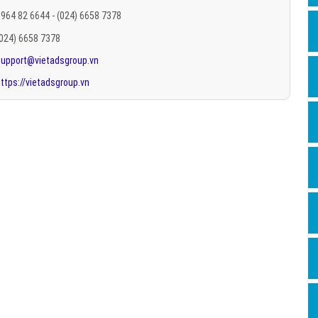
Hỏi đ
964 82 6644 - (024) 6658 7378
(024) 6658 7378
Thiết 
support@vietadsgroup.vn
Quảng
ttps://vietadsgroup.vn
Quảng
Định n
Nghĩa l
Phần 