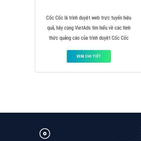
Google Ads là hình thức quảng cáo của
Google được tài trợ có chữ Ad gồm 4 ví trí
trên cùng và 3 vị trí dưới cùng
XEM CHI TIẾT
Công ty SEO Website