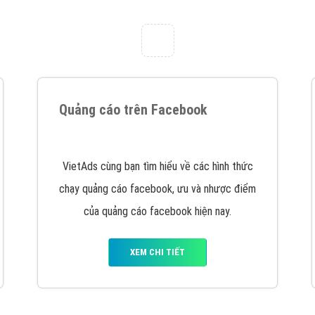
tác Marketing Online?
húng tôi với bề dày kinh nghiệm sẽ tư vấn xây dựng và phát tr
line. Đội ngũ kỹ thuật quảng cáo trực tuyến, SEO, lập trình Web 
uôn
đem đến cho khách hàng sản phẩm/ dịch vụ chất lượng
.