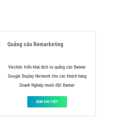
iển thương hiệu của doanh nghiệp bạn với mức chi
chuyên sâu trong nghề, được đào tạo bài bản tại