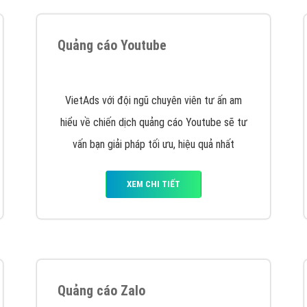
hát triển Website cho doanh nghiệp mình
. Đừng chần chừ hã
support@vietadsgroup.vn
để được tư vấn chuyên sâu về giải phá
Quảng cáo trên Facebook