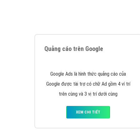
Tại sao chọn công ty Việt Ads làm đối 
Công ty Việt Ads thành lập từ năm 2013
, c
phí mà bạn có thể đầu tư cho marketing on
trung tâm marketing online uy tín hàng năm, l