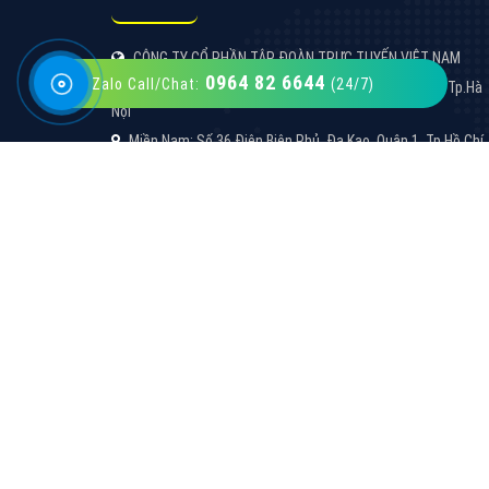
0964 82 6644
Zalo Call/Chat:
(24/7)
VietAds với đội ngũ SEOer giàu kinh nghiệm
được đào tạo bài bản tại các trung tâm SEO
lớn như: Litado, Inet, Vietmoz, Vinalink
XEM CHI TIẾT