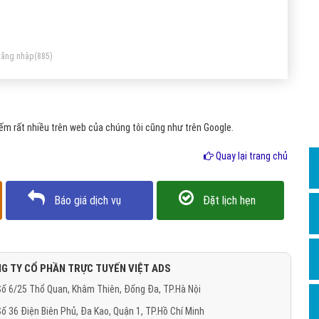
Dịch v
Hỏi đ
Hỏi đ
ăng nhập
(885)
Hỏi đá
Hỏi đá
m rất nhiều trên web của chúng tôi cũng như trên Google.
Hỏi đ
Hỏi đá
Quay lại trang chủ
Hỏi đá
Báo giá dịch vụ
Đặt lịch hẹn
Quảng
Dịch v
Dịch v
G TY CỔ PHẦN TRỰC TUYẾN VIỆT ADS
Dịch v
ố 6/25 Thổ Quan, Khâm Thiên, Đống Đa, TP.Hà Nội
Dịch v
ố 36 Điện Biên Phủ, Đa Kao, Quận 1, TP.Hồ Chí Minh