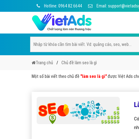
Hotline: 0964 82 6644
Email: support@vietads
Trang chủ
Chủ đề làm seo là gì
Một số bài viết theo chủ đề
"làm seo là gì"
được Việt Ads chọn
L
Có
nh