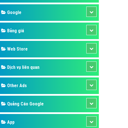
áp quảng cáo Youtube
Google
kế ứng dụng
 cáo Cốc Cốc hiệu quả
Bảng giá
 cáo Zalo chuyên nghiệp
ghĩa
Web Store
à gì
Dịch vụ liên quan
mềm ứng dụng hay
Other Ads
Quảng Cáo Google
App