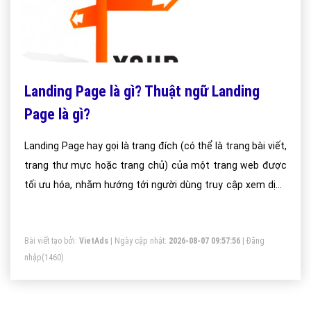
Landing Page là gì? Thuật ngữ Landing
Page là gì?
Landing Page hay gọi là trang đích (có thể là trang bài viết,
trang thư mực hoặc trang chủ) của một trang web được
tối ưu hóa, nhằm hướng tới người dùng truy cập xem dịch
vụ hoặc sản phẩm nào đó trên website của bạn.
Bài viết tạo bởi:
VietAds
| Ngày cập nhật:
2026-08-07 09:57:56
|
Đăng
nhập
(1460)