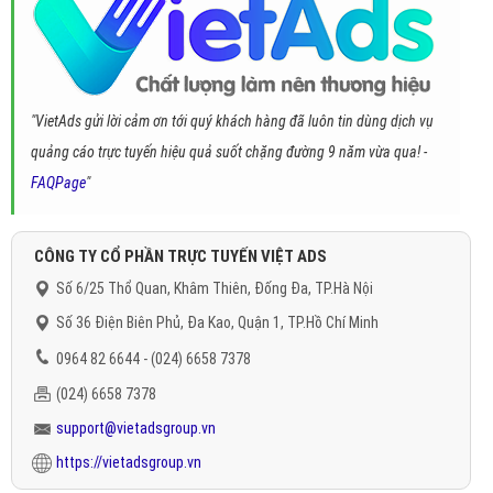
"VietAds gửi lời cảm ơn tới quý khách hàng đã luôn tin dùng dịch vụ
quảng cáo trực tuyến hiệu quả suốt chặng đường 9 năm vừa qua! -
FAQPage
"
CÔNG TY CỔ PHẦN TRỰC TUYẾN VIỆT ADS
Số 6/25 Thổ Quan, Khâm Thiên, Đống Đa, TP.Hà Nội
Số 36 Điện Biên Phủ, Đa Kao, Quận 1, TP.Hồ Chí Minh
0964 82 6644 - (024) 6658 7378
(024) 6658 7378
support@vietadsgroup.vn
https://vietadsgroup.vn