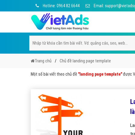
Hotline: 0964 82 6644
Email: support@vietads
Trang chủ
Chủ đề landing page template
Một số bài viết theo chủ đề
"landing page template"
được Vi
L
là
La
tr