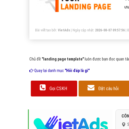
ưu
sả
Bài viết tạo bởi:
VietAds
| Ngày cập nhật:
2026-08-07 09:57:56
|
Đ
Chủ đề
"landing page template"
luôn được bạn đọc quan tâm
Quay lại danh mục
"Hỏi đáp là gì"
Gọi CSKH
Đặt câu hỏi
CÔN
S