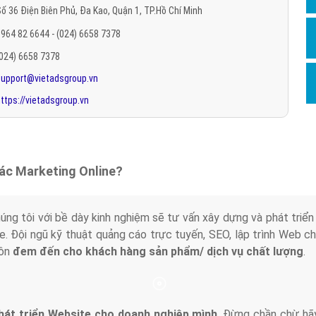
ố 36 Điện Biên Phủ, Đa Kao, Quận 1, TP.Hồ Chí Minh
Hỏi đ
964 82 6644 - (024) 6658 7378
Thiết 
(024) 6658 7378
Quảng
support@vietadsgroup.vn
Quảng
ttps://vietadsgroup.vn
Định n
Nghĩa l
Phần 
tác Marketing Online?
húng tôi với bề dày kinh nghiệm sẽ tư vấn xây dựng và phát tr
line. Đội ngũ kỹ thuật quảng cáo trực tuyến, SEO, lập trình Web 
uôn
đem đến cho khách hàng sản phẩm/ dịch vụ chất lượng
.