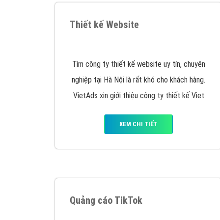
XEM CHI TIẾT
Công ty SEO Website
VietAds với đội ngũ SEOer giàu kinh nghiệm