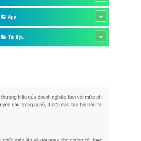
áp quảng cáo Youtube
App
kế ứng dụng
 cáo Cốc Cốc hiệu quả
Tài liệu
 cáo Zalo chuyên nghiệp
ghĩa
à gì
mềm ứng dụng hay
iển thương hiệu của doanh nghiệp bạn với mức chi
chuyên sâu trong nghề, được đào tạo bài bản tại