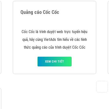
XEM CHI TIẾT
Quảng cáo Youtube
VietAds với đội ngũ chuyên viên tư ấn am