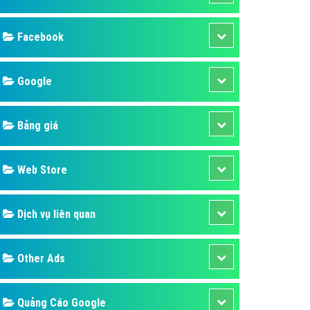
ụ Domain & Hosting
áp phần mềm
Facebook
áp quảng cáo TVC
p quảng cáo mobile
Google
p quảng cáo Online
Bảng giá
áp quảng cáo Skype
p Domain & Hosting
Web Store
p viết bài Marketing
 cáo Youtube
Dịch vụ liên quan
ụ quảng cáo Youtube
ụ quảng cáo Cốc Cốc
Other Ads
ụ quảng cáo Tiktok
ụ quảng cáo Zalo
Quảng Cáo Google