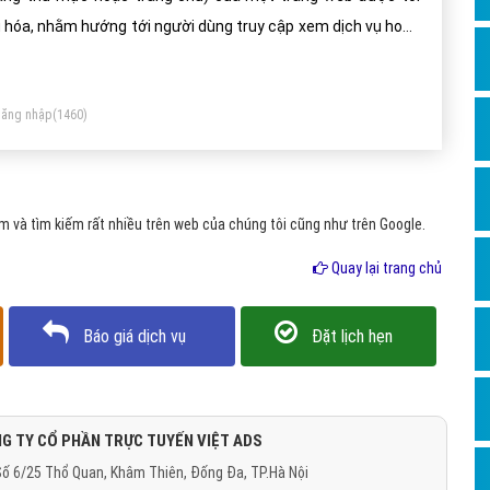
Dịch v
 hóa, nhằm hướng tới người dùng truy cập xem dịch vụ hoặc
Hỏi đ
n phẩm nào đó trên website của bạn.
Hỏi đ
ăng nhập
(1460)
Hỏi đá
Hỏi đá
Hỏi đ
 và tìm kiếm rất nhiều trên web của chúng tôi cũng như trên Google.
Hỏi đá
Quay lại trang chủ
Hỏi đá
Quảng
Báo giá dịch vụ
Đặt lịch hẹn
Dịch v
Dịch v
Dịch v
G TY CỔ PHẦN TRỰC TUYẾN VIỆT ADS
ố 6/25 Thổ Quan, Khâm Thiên, Đống Đa, TP.Hà Nội
Dịch v