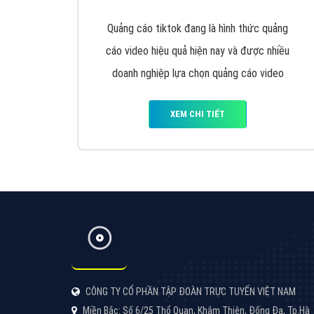
được đào tạo bài bản tại các trung tâm SEO
lớn như: Litado, Inet, Vietmoz, Vinalink
XEM CHI TIẾT
Quảng cáo Cốc Cốc