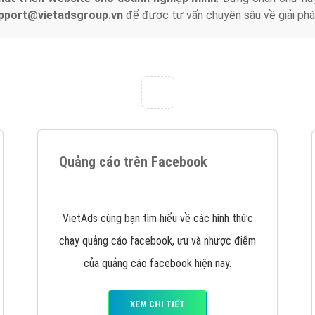
hát triển Website cho doanh nghiệp mình
. Đừng chần chừ hã
support@vietadsgroup.vn
để được tư vấn chuyên sâu về giải phá