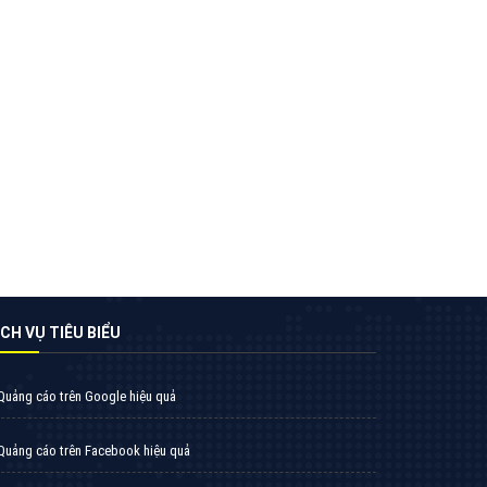
nghiệp tại Hà Nội là rất khó cho khách hàng.
VietAds xin giới thiệu công ty thiết kế Viet
XEM CHI TIẾT
Quảng cáo TikTok