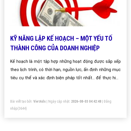
KỸ NĂNG LẬP KẾ HOẠCH – MỘT YẾU TỐ
THÀNH CÔNG CỦA DOANH NGHIỆP
Kế hoạch là một tập hợp những hoạt động được sắp xếp
theo lịch trình, có thời hạn, nguồn lực, ấn định những mục
tiêu cụ thể và xác định biện pháp tốt nhất… để thực hiện
một mục tiêu cuối cùng đã được đề ra
Bài viết tạo bởi:
VietAds
| Ngày cập nhật:
2026-08-03 04:42:48
|
Đăng
nhập
(3644)