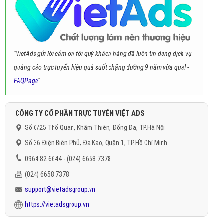
"VietAds gửi lời cảm ơn tới quý khách hàng đã luôn tin dùng dịch vụ
quảng cáo trực tuyến hiệu quả suốt chặng đường 9 năm vừa qua! -
FAQPage
"
CÔNG TY CỔ PHẦN TRỰC TUYẾN VIỆT ADS
Số 6/25 Thổ Quan, Khâm Thiên, Đống Đa, TP.Hà Nội
Số 36 Điện Biên Phủ, Đa Kao, Quận 1, TP.Hồ Chí Minh
0964 82 6644 - (024) 6658 7378
(024) 6658 7378
support@vietadsgroup.vn
https://vietadsgroup.vn