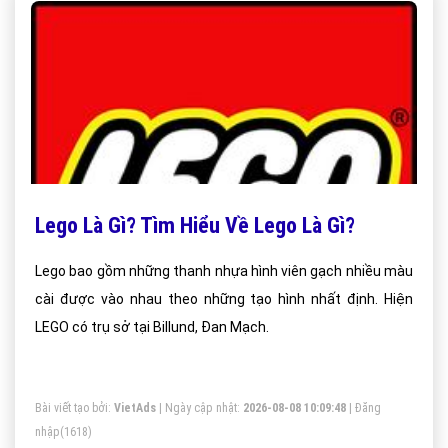
Lego Là Gì? Tìm Hiểu Về Lego Là Gì?
Lego bao gồm những thanh nhựa hình viên gạch nhiều màu
cài được vào nhau theo những tạo hình nhất định. Hiện
LEGO có trụ sở tại Billund, Đan Mạch.
Bài viết tạo bởi:
VietAds
| Ngày cập nhật:
2026-08-08 10:09:48
|
Đăng
nhập
(1618)