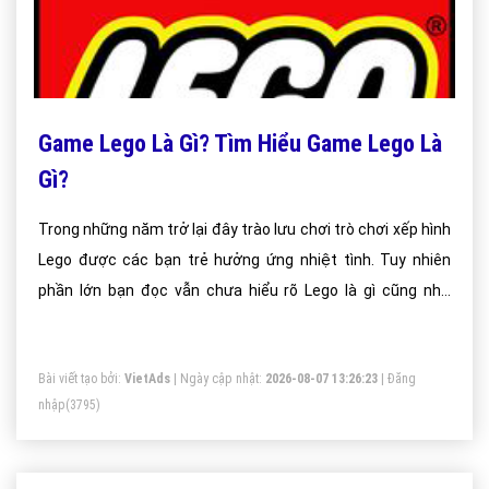
Game Lego Là Gì? Tìm Hiểu Game Lego Là
Gì?
Trong những năm trở lại đây trào lưu chơi trò chơi xếp hình
Lego được các bạn trẻ hưởng ứng nhiệt tình. Tuy nhiên
phần lớn bạn đọc vẫn chưa hiểu rõ Lego là gì cũng như
nguồn gốc, ý nghĩa của cụm từ này; dưới đây là những
thông tin hữu ích giúp độc giả có lời giải đáp hoàn hảo cho
Bài viết tạo bởi:
VietAds
| Ngày cập nhật:
2026-08-07 13:26:23
|
Đăng
câu hỏi Lego là gì?
nhập
(3795)