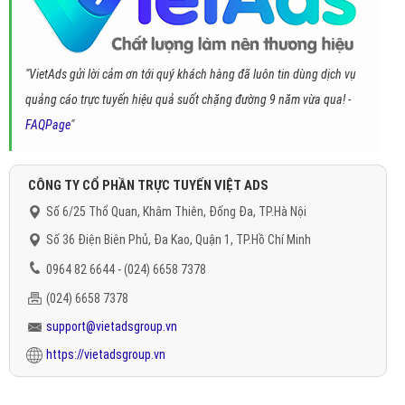
"VietAds gửi lời cảm ơn tới quý khách hàng đã luôn tin dùng dịch vụ
quảng cáo trực tuyến hiệu quả suốt chặng đường 9 năm vừa qua! -
FAQPage
"
CÔNG TY CỔ PHẦN TRỰC TUYẾN VIỆT ADS
Số 6/25 Thổ Quan, Khâm Thiên, Đống Đa, TP.Hà Nội
Số 36 Điện Biên Phủ, Đa Kao, Quận 1, TP.Hồ Chí Minh
0964 82 6644 - (024) 6658 7378
(024) 6658 7378
support@vietadsgroup.vn
https://vietadsgroup.vn