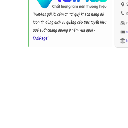
S
0
"VietAds gửi lời cảm ơn tới quý khách hàng đã
luôn tin dùng dịch vụ quảng cáo trực tuyến hiệu
quả suốt chặng đường 9 năm vừa qua! -
FAQPage
"
h