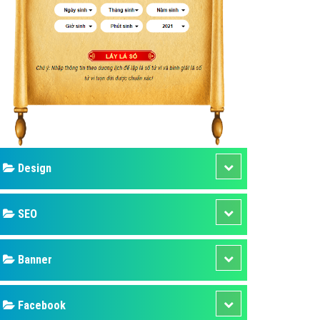
ụ Domain & Hosting
áp phần mềm
áp quảng cáo TVC
p quảng cáo mobile
p quảng cáo Online
áp quảng cáo Skype
p Domain & Hosting
Design
p viết bài Marketing
 cáo Youtube
SEO
ụ quảng cáo Youtube
ụ quảng cáo Cốc Cốc
Banner
ụ quảng cáo Tiktok
Facebook
ụ quảng cáo Zalo