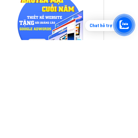
Chat hỗ trợ
Tìm công ty thiết kế website uy tín, chuyên
nghiệp tại Hà Nội là rất khó cho khách hàng.
VietAds xin giới thiệu công ty thiết kế Viet
XEM CHI TIẾT