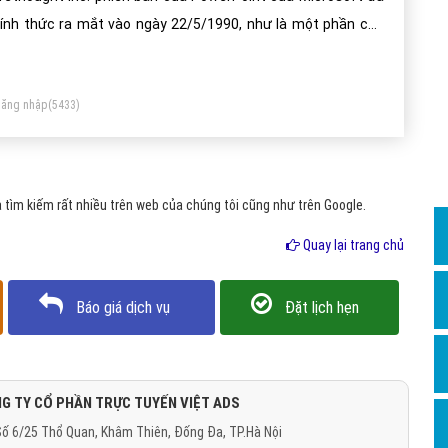
Dịch v
ính thức ra mắt vào ngày 22/5/1990, như là một phần của
Hỏi đ
 ứng dụng Microsoft Office. PowerPoint hữu ích cho việc
Hỏi đ
úp đỡ phát triển các hình thức trình bày slide-based, và hiện
ăng nhập
(5433)
 một trong những chương trình thuyết trình thường được sử
Hỏi đá
ng nhất hiện có.
Hỏi đá
Hỏi đ
tìm kiếm rất nhiều trên web của chúng tôi cũng như trên Google.
Hỏi đá
Quay lại trang chủ
Hỏi đá
Quảng
Báo giá dịch vụ
Đặt lịch hẹn
Dịch v
Dịch v
Dịch v
G TY CỔ PHẦN TRỰC TUYẾN VIỆT ADS
ố 6/25 Thổ Quan, Khâm Thiên, Đống Đa, TP.Hà Nội
Dịch v