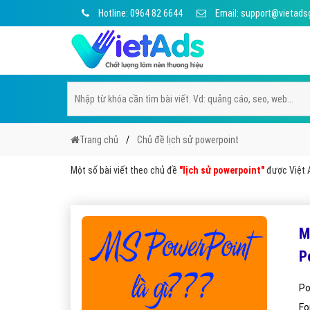
Hotline: 0964 82 6644
Email: support@vietads
Trang chủ
Chủ đề lịch sử powerpoint
Một số bài viết theo chủ đề
"lịch sử powerpoint"
được Việt A
M
P
Po
Fo