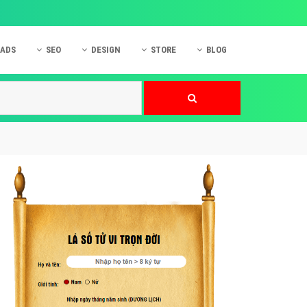
 ADS
SEO
DESIGN
STORE
BLOG
ner
 cáo Mobile
SEO Website
Thiết kế Web
nner
p quảng cáo Instagram
Dịch vụ SEO Website
Thiết kế Website
 cáo Zalo
Hỏi đáp SEO Google
Danh sách Website
 cáo Instagram
Thiết kế Landing Page
cáo Online
Dịch vụ thiết kế Website
 cáo Skype
Hỏi đáp Website
 cáo TVC
 cáo Cốc Cốc
mềm ứng dụng hay