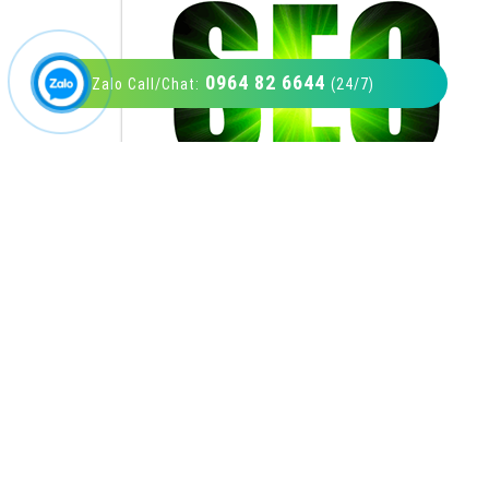
0964 82 6644
Zalo Call/Chat:
(24/7)
VietAds với đội ngũ SEOer giàu kinh nghiệm
được đào tạo bài bản tại các trung tâm SEO
lớn như: Litado, Inet, Vietmoz, Vinalink
XEM CHI TIẾT