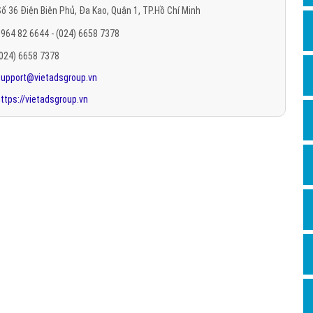
ố 36 Điện Biên Phủ, Đa Kao, Quận 1, TP.Hồ Chí Minh
Hỏi đ
964 82 6644 - (024) 6658 7378
Thiết 
(024) 6658 7378
Quảng
support@vietadsgroup.vn
Quảng
ttps://vietadsgroup.vn
Định n
Nghĩa l
Phần 