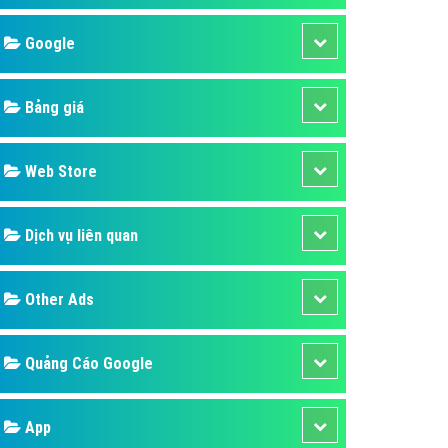
áp quảng cáo Youtube
Google
kế ứng dụng
 cáo Cốc Cốc hiệu quả
Bảng giá
 cáo Zalo chuyên nghiệp
ghĩa
Web Store
à gì
Dịch vụ liên quan
mềm ứng dụng hay
Other Ads
Quảng Cáo Google
App