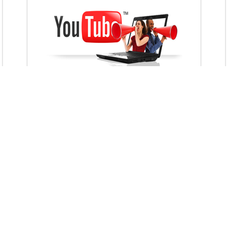
VietAds với đội ngũ chuyên viên tư ấn am
hiểu về chiến dịch quảng cáo Youtube sẽ tư
vấn bạn giải pháp tối ưu, hiệu quả nhất
XEM CHI TIẾT