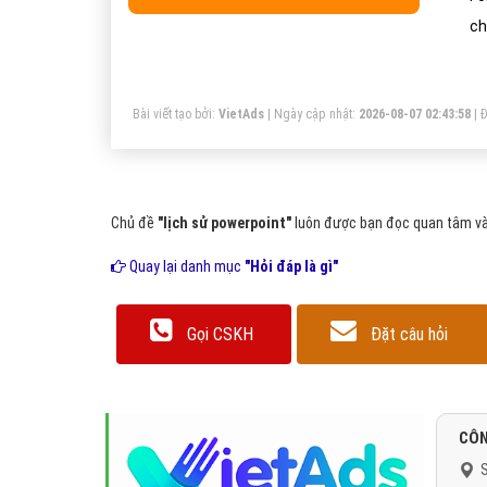
ch
bộ
gi
Bài viết tạo bởi:
VietAds
| Ngày cập nhật:
2026-08-07 02:43:58
|
Đ
là
dụ
Chủ đề
"lịch sử powerpoint"
luôn được bạn đọc quan tâm và 
Quay lại danh mục
"Hỏi đáp là gì"
Gọi CSKH
Đặt câu hỏi
CÔN
S