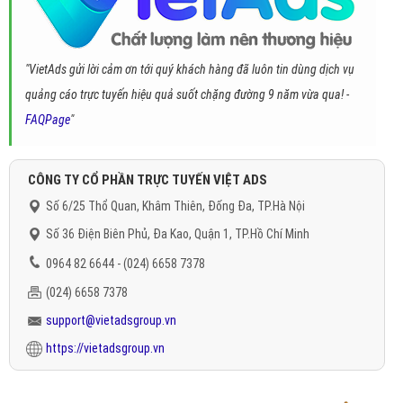
"VietAds gửi lời cảm ơn tới quý khách hàng đã luôn tin dùng dịch vụ
quảng cáo trực tuyến hiệu quả suốt chặng đường 9 năm vừa qua! -
FAQPage
"
CÔNG TY CỔ PHẦN TRỰC TUYẾN VIỆT ADS
Số 6/25 Thổ Quan, Khâm Thiên, Đống Đa, TP.Hà Nội
Số 36 Điện Biên Phủ, Đa Kao, Quận 1, TP.Hồ Chí Minh
0964 82 6644 - (024) 6658 7378
(024) 6658 7378
support@vietadsgroup.vn
https://vietadsgroup.vn