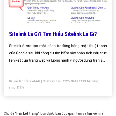
Sitelink Là Gì? Tìm Hiểu Sitelink Là Gì?
Sitelink được tạo một cách tự động bằng một thuật toán
của Google sau khi công cụ tìm kiếm này phân tích cấu trúc
liên kết của trang web và luồng hành vi người dùng trên site
để tìm ra lối đi tắt tốt nhất tiết kiệm thời gian truy cập cho
người dùng công cụ tìm kiếm và cho phép họ nhanh chóng
Bài viết tạo bởi:
VietAds
| Ngày cập nhật:
2026-08-06 07:19:44
|
Đăng
tìm thấy những thông tin mà họ đang tìm kiếm.
nhập
(1393)
Chủ đề
"liên kết trang"
luôn được bạn đọc quan tâm và tìm kiếm rất