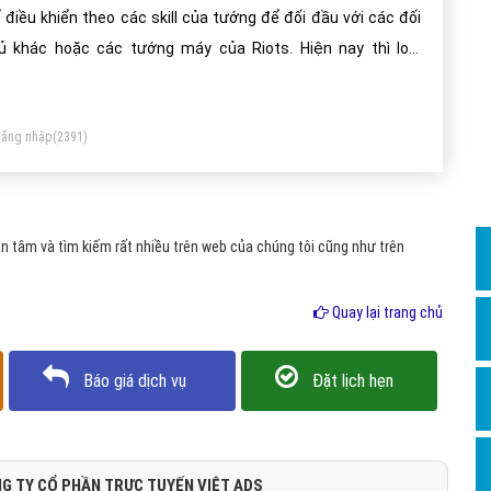
Dịch v
 điều khiển theo các skill của tướng để đối đầu với các đối
Hỏi đ
ủ khác hoặc các tướng máy của Riots. Hiện nay thì loại
me này đang được phát triền đầu tư khá lớn. Điển hình là
Hỏi đ
c giải thi đấu quốc tế, giải lol thế giới ngày càng được giới
Hỏi đá
ăng nhập
(2391)
m mộ và báo trí quan tâm.
Hỏi đá
Hỏi đ
Hỏi đá
 tâm và tìm kiếm rất nhiều trên web của chúng tôi cũng như trên
Hỏi đá
Quay lại trang chủ
Quảng
Dịch v
Báo giá dịch vụ
Đặt lịch hẹn
Dịch v
Dịch v
Dịch v
G TY CỔ PHẦN TRỰC TUYẾN VIỆT ADS