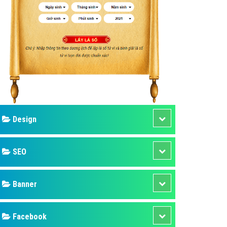
ụ Domain & Hosting
áp phần mềm
áp quảng cáo TVC
p quảng cáo mobile
p quảng cáo Online
áp quảng cáo Skype
p Domain & Hosting
Design
p viết bài Marketing
 cáo Youtube
SEO
ụ quảng cáo Youtube
ụ quảng cáo Cốc Cốc
Banner
ụ quảng cáo Tiktok
Facebook
ụ quảng cáo Zalo