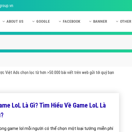
group.vn
ABOUT US
GOOGLE
FACEBOOK
BANNER
OTHER
Giới thiệu công ty Việt Ads
Kinh nghiệm quảng cáo Google
Kinh nghiệm quảng cáo Facebook
Dịch vụ quảng cáo Ban
Quảng
Hướng dẫn thanh toán Việt Ads
Kiến thức quảng cáo Google
Dịch vụ quảng cáo Facebook
Hỏi đáp quảng cáo Ba
Hỏi đá
Chính sách bảo mật Việt Ads
Dịch vụ quảng cáo Google
Kiến thức quảng cáo Facebook
Quảng cáo Banner
Quảng
Chính sách bảo hành & bảo trì Việt Ads
Quảng cáo Google Adwords
Quảng cáo Facebook
Quảng
c Việt Ads chọn lọc từ hơn >50.000 bài viết trên web gửi tới quý bạn
Liên hệ Việt Ads
Các hình thức quảng cáo Google
Hỏi đáp Facebook
Quảng 
Chính sách đại lý Việt Ads
Hướng dẫn chạy quảng cáo Google
Quảng
Tiện ích mở rộng quảng cáo Google
Quảng
ame LoL Là Gì? Tìm Hiểu Về Game LoL Là
Hỏi đáp Google
Quảng
ì?
Phần 
ong game lol mỗi người có thể chọn một loại tướng miễn phí