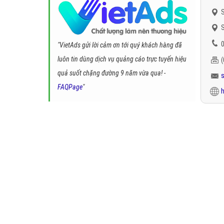
S
S
0
"VietAds gửi lời cảm ơn tới quý khách hàng đã
luôn tin dùng dịch vụ quảng cáo trực tuyến hiệu
quả suốt chặng đường 9 năm vừa qua! -
FAQPage
"
h