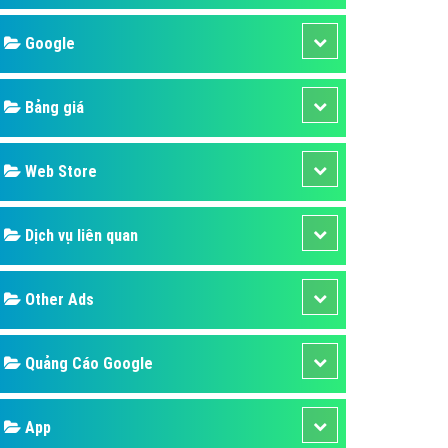
áp quảng cáo Youtube
Google
kế ứng dụng
 cáo Cốc Cốc hiệu quả
Bảng giá
 cáo Zalo chuyên nghiệp
ghĩa
Web Store
à gì
Dịch vụ liên quan
mềm ứng dụng hay
Other Ads
Quảng Cáo Google
App