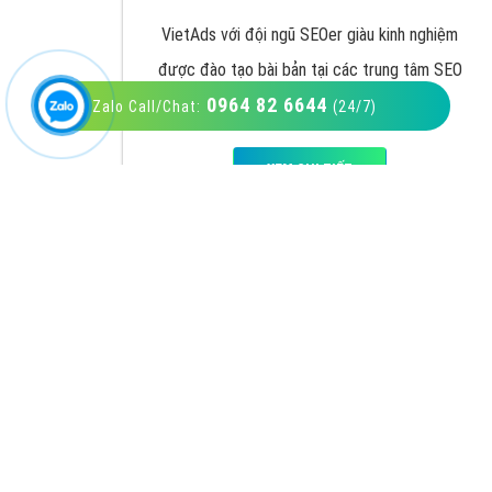
0964 82 6644
Zalo Call/Chat:
(24/7)
VietAds với đội ngũ SEOer giàu kinh nghiệm
được đào tạo bài bản tại các trung tâm SEO
lớn như: Litado, Inet, Vietmoz, Vinalink
XEM CHI TIẾT