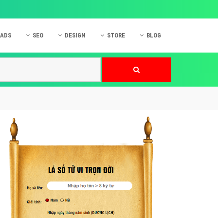
 ADS
SEO
DESIGN
STORE
BLOG
ner
 cáo Mobile
SEO Website
Thiết kế Web
nner
p quảng cáo Instagram
Dịch vụ SEO Website
Thiết kế Website
 cáo Zalo
Hỏi đáp SEO Google
Danh sách Website
 cáo Instagram
Thiết kế Landing Page
cáo Online
Dịch vụ thiết kế Website
 cáo Skype
Hỏi đáp Website
 cáo TVC
 cáo Cốc Cốc
mềm ứng dụng hay