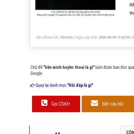
để
th
ga
cá
Bài viết tạo bởi:
VietAds
| Ngày cập nhật:
2026-08-05 15:42:50
|
Đ
hâ
Chủ đề
"liên minh huyền thoai là gì"
luôn được bạn đọc quan
Google.
Quay lại danh mục
"Hỏi đáp là gì"
Gọi CSKH
Đặt câu hỏi
CÔN