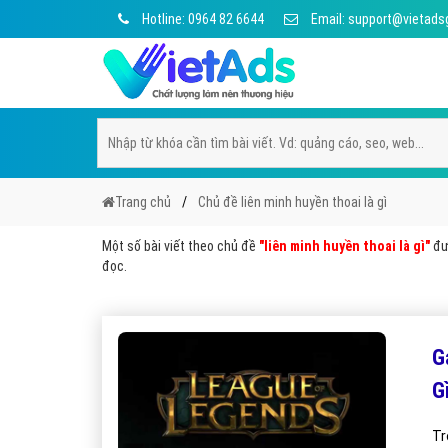
Hotline: 0964 82 6644
Email: support@vietads
Trang chủ
Chủ đề liên minh huyền thoai là gì
Một số bài viết theo chủ đề
"liên minh huyền thoai là gì"
đượ
đọc.
G
G
Tr