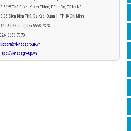
Hỏi đ
ố 6/25 Thổ Quan, Khâm Thiên, Đống Đa, TP.Hà Nội
ố 36 Điện Biên Phủ, Đa Kao, Quận 1, TP.Hồ Chí Minh
Thiết 
964 82 6644 - (024) 6658 7378
Quảng
(024) 6658 7378
Quảng
support@vietadsgroup.vn
Định n
ttps://vietadsgroup.vn
Nghĩa l
Phần 