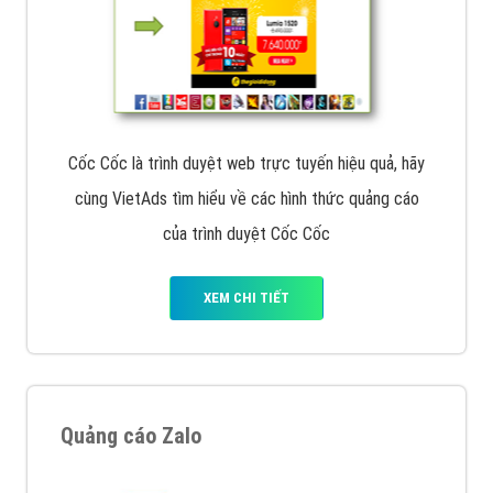
Tìm công ty thiết kế website uy tín, chuyên nghiệp tại
Hà Nội là rất khó cho khách hàng. VietAds xin giới
thiệu công ty thiết kế Viet
XEM CHI TIẾT
Quảng cáo Cốc Cốc