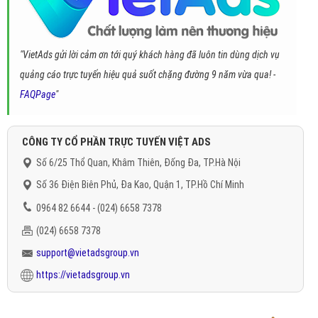
"VietAds gửi lời cảm ơn tới quý khách hàng đã luôn tin dùng dịch vụ
quảng cáo trực tuyến hiệu quả suốt chặng đường 9 năm vừa qua! -
FAQPage
"
CÔNG TY CỔ PHẦN TRỰC TUYẾN VIỆT ADS
Số 6/25 Thổ Quan, Khâm Thiên, Đống Đa, TP.Hà Nội
Số 36 Điện Biên Phủ, Đa Kao, Quận 1, TP.Hồ Chí Minh
0964 82 6644 - (024) 6658 7378
(024) 6658 7378
support@vietadsgroup.vn
https://vietadsgroup.vn