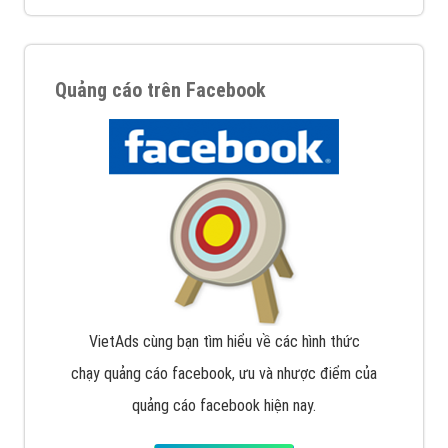
Quảng cáo trên Google
Google Ads là hình thức quảng cáo của Google được
tài trợ có chữ Ad gồm 4 ví trí trên cùng và 3 vị trí
dưới cùng
XEM CHI TIẾT