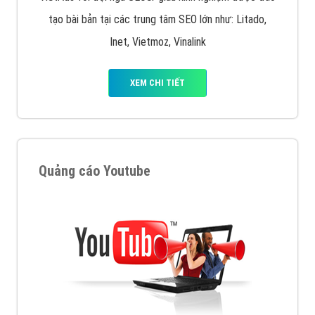
XEM CHI TIẾT
Công ty SEO Website
VietAds với đội ngũ SEOer giàu kinh nghiệm được đào