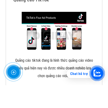
Vì sao doanh nghiệp bạn nên quảng cáo trên Zalo?
Hãy cùng VietAds tìm hiểu về các hình thức quảng
cáo Zalo hiệu quả
XEM CHI TIẾT
Chat hỗ trợ
Quảng cáo TikTok