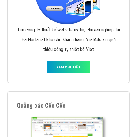
VietAds với đội ngũ chuyên viên tư ấn am hiểu về
chiến dịch quảng cáo Youtube sẽ tư vấn bạn giải pháp
tối ưu, hiệu quả nhất
XEM CHI TIẾT
Thiết kế Website