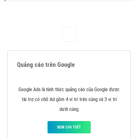
Nếu bạn đang cần quảng cáo, thiết kế web,
phát
triển Website cho doanh nghiệp mình
. Đừng chần
chừ hãy nhấc máy lên và gọi ngay cho chúng tôi theo
Hotline: 0964 82 6644 (24/7) hoặc email:
support@vietadsgroup.vn
để được tư vấn chuyên
sâu về giải pháp marketing hiệu quả cho doanh nghiệp
bạn!