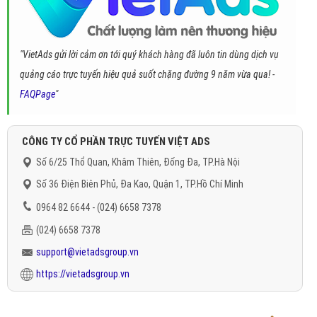
"VietAds gửi lời cảm ơn tới quý khách hàng đã luôn tin dùng dịch vụ
quảng cáo trực tuyến hiệu quả suốt chặng đường 9 năm vừa qua! -
FAQPage
"
CÔNG TY CỔ PHẦN TRỰC TUYẾN VIỆT ADS
Số 6/25 Thổ Quan, Khâm Thiên, Đống Đa, TP.Hà Nội
Số 36 Điện Biên Phủ, Đa Kao, Quận 1, TP.Hồ Chí Minh
0964 82 6644 - (024) 6658 7378
(024) 6658 7378
support@vietadsgroup.vn
https://vietadsgroup.vn