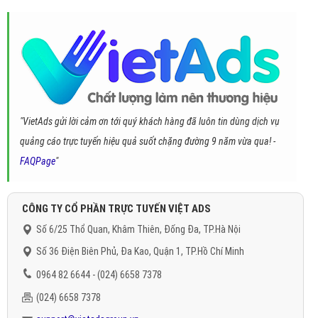
"VietAds gửi lời cảm ơn tới quý khách hàng đã luôn tin dùng dịch vụ
quảng cáo trực tuyến hiệu quả suốt chặng đường 9 năm vừa qua! -
FAQPage
"
CÔNG TY CỔ PHẦN TRỰC TUYẾN VIỆT ADS
Số 6/25 Thổ Quan, Khâm Thiên, Đống Đa, TP.Hà Nội
Số 36 Điện Biên Phủ, Đa Kao, Quận 1, TP.Hồ Chí Minh
0964 82 6644 - (024) 6658 7378
(024) 6658 7378