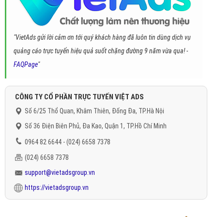
"VietAds gửi lời cảm ơn tới quý khách hàng đã luôn tin dùng dịch vụ
quảng cáo trực tuyến hiệu quả suốt chặng đường 9 năm vừa qua! -
FAQPage
"
CÔNG TY CỔ PHẦN TRỰC TUYẾN VIỆT ADS
Số 6/25 Thổ Quan, Khâm Thiên, Đống Đa, TP.Hà Nội
Số 36 Điện Biên Phủ, Đa Kao, Quận 1, TP.Hồ Chí Minh
0964 82 6644 - (024) 6658 7378
(024) 6658 7378
support@vietadsgroup.vn
https://vietadsgroup.vn