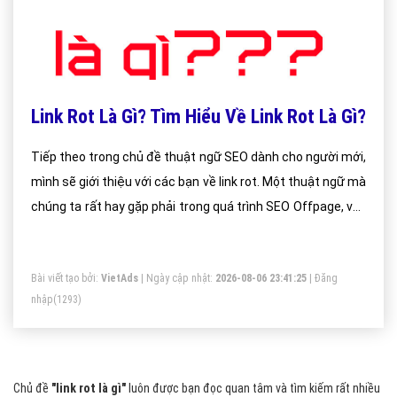
Link Rot Là Gì? Tìm Hiểu Về Link Rot Là Gì?
Tiếp theo trong chủ đề thuật ngữ SEO dành cho người mới,
mình sẽ giới thiệu với các bạn về link rot. Một thuật ngữ mà
chúng ta rất hay gặp phải trong quá trình SEO Offpage, vậy
link rot là gì? chúng ta sẽ cùng tham khảo bài viết dưới đây.
Bài viết tạo bởi:
VietAds
| Ngày cập nhật:
2026-08-06 23:41:25
|
Đăng
nhập
(1293)
Chủ đề
"link rot là gì"
luôn được bạn đọc quan tâm và tìm kiếm rất nhiều