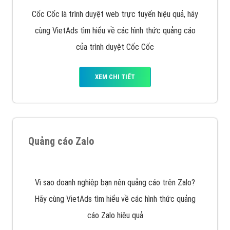
VietAds với đội ngũ chuyên viên tư ấn am hiểu về
chiến dịch quảng cáo Youtube sẽ tư vấn bạn giải pháp
tối ưu, hiệu quả nhất
XEM CHI TIẾT
Thiết kế Website