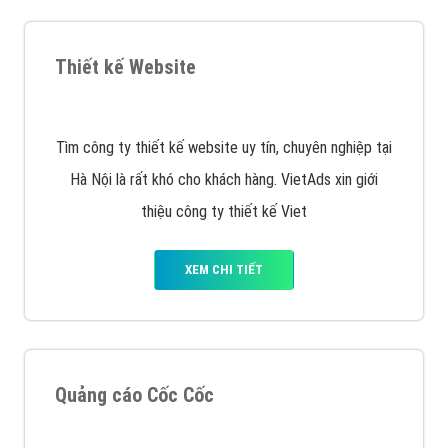
VietAds với đội ngũ SEOer giàu kinh nghiệm được đào
tạo bài bản tại các trung tâm SEO lớn như: Litado,
Inet, Vietmoz, Vinalink
XEM CHI TIẾT
Quảng cáo Youtube