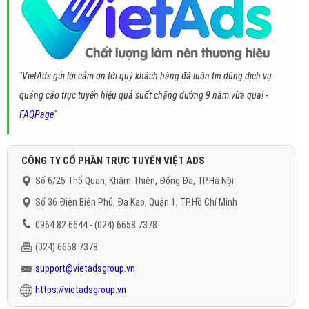
"VietAds gửi lời cảm ơn tới quý khách hàng đã luôn tin dùng dịch vụ
quảng cáo trực tuyến hiệu quả suốt chặng đường 9 năm vừa qua! -
FAQPage
"
CÔNG TY CỔ PHẦN TRỰC TUYẾN VIỆT ADS
Số 6/25 Thổ Quan, Khâm Thiên, Đống Đa, TP.Hà Nội
Số 36 Điện Biên Phủ, Đa Kao, Quận 1, TP.Hồ Chí Minh
0964 82 6644 - (024) 6658 7378
(024) 6658 7378
support@vietadsgroup.vn
https://vietadsgroup.vn