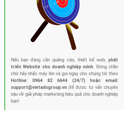
Công ty Việt Ads thành lập từ năm 2013
, chúng tôi
với bề dày kinh nghiệm sẽ tư vấn xây dựng và phát
triển thương hiệu của doanh nghiệp bạn với mức chi
phí mà bạn có thể đầu tư cho marketing online. Đội
ngũ kỹ thuật quảng cáo trực tuyến, SEO, lập trình
Web chuyên sâu trong nghề, được đào tạo bài bản tại
trung tâm marketing online uy tín hàng năm, luôn
đem
đến cho khách hàng sản phẩm/ dịch vụ chất
lượng
.