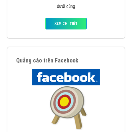
Quảng cáo trên Google
Google Ads là hình thức quảng cáo của Google được
tài trợ có chữ Ad gồm 4 ví trí trên cùng và 3 vị trí
dưới cùng
XEM CHI TIẾT