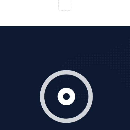
Cốc Cốc là trình duyệt web trực tuyến hiệu quả, hãy
cùng VietAds tìm hiểu về các hình thức quảng cáo
của trình duyệt Cốc Cốc
XEM CHI TIẾT
Quảng cáo Zalo