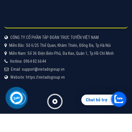
Vì sao doanh nghiệp bạn nên quảng cáo trên Zalo?
Hãy cùng VietAds tìm hiểu về các hình thức quảng
cáo Zalo hiệu quả
XEM CHI TIẾT
Chat hỗ trợ