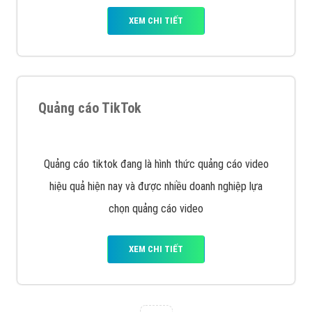
Tìm công ty thiết kế website uy tín, chuyên nghiệp tại
Hà Nội là rất khó cho khách hàng. VietAds xin giới
thiệu công ty thiết kế Viet
XEM CHI TIẾT
Quảng cáo Cốc Cốc