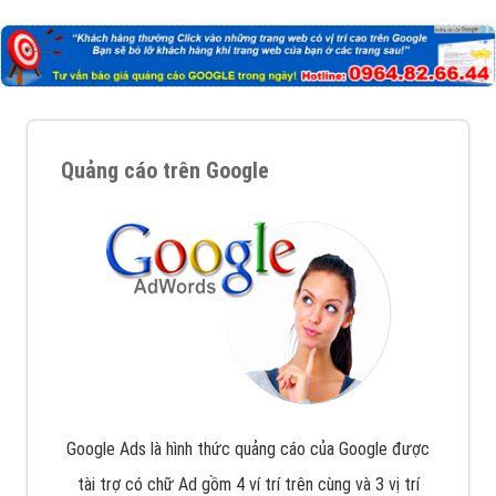
Nếu bạn đang cần quảng cáo, thiết kế web,
phát
triển Website cho doanh nghiệp mình
. Đừng chần
chừ hãy nhấc máy lên và gọi ngay cho chúng tôi theo
Hotline: 0964 82 6644 (24/7) hoặc email:
support@vietadsgroup.vn
để được tư vấn chuyên
sâu về giải pháp marketing hiệu quả cho doanh nghiệp
bạn!