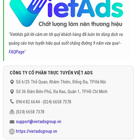
"VietAds gửi lời cảm ơn tới quý khách hàng đã luôn tin dùng dịch vụ
quảng cáo trực tuyến hiệu quả suốt chặng đường 9 năm vừa qua! -
FAQPage
"
CÔNG TY CỔ PHẦN TRỰC TUYẾN VIỆT ADS
Số 6/25 Thổ Quan, Khâm Thiên, Đống Đa, TP.Hà Nội
Số 36 Điện Biên Phủ, Đa Kao, Quận 1, TP.Hồ Chí Minh
0964 82 6644 - (024) 6658 7378
(024) 6658 7378
support@vietadsgroup.vn
https://vietadsgroup.vn