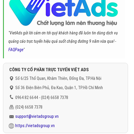
"VietAds gửi lời cảm ơn tới quý khách hàng đã luôn tin dùng dịch vụ
quảng cáo trực tuyến hiệu quả suốt chặng đường 9 năm vừa qua! -
FAQPage
"
CÔNG TY CỔ PHẦN TRỰC TUYẾN VIỆT ADS
Số 6/25 Thổ Quan, Khâm Thiên, Đống Đa, TP.Hà Nội
Số 36 Điện Biên Phủ, Đa Kao, Quận 1, TP.Hồ Chí Minh
0964 82 6644 - (024) 6658 7378
(024) 6658 7378
support@vietadsgroup.vn
https://vietadsgroup.vn