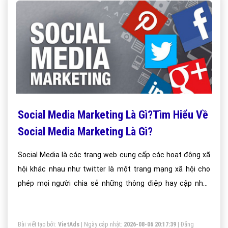
Social Media Marketing Là Gì?Tìm Hiểu Về
Social Media Marketing Là Gì?
Social Media là các trang web cung cấp các hoạt động xã
hội khác nhau như twitter là một trang mạng xã hội cho
phép mọi người chia sẻ những thông điệp hay cập nhật
thông tin tới người khác nhanh và ngắn gọn còn facebook
là một mạng xã hội toàn diện cho phép cập nhật thông tin,
Bài viết tạo bởi:
VietAds
| Ngày cập nhật:
2026-08-06 20:17:39
|
Đăng
chia sẻ hình ảnh, sự kiện và nhiều sự kiện khác nhau.