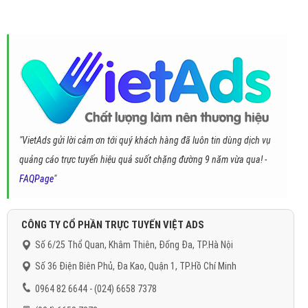
"VietAds gửi lời cảm ơn tới quý khách hàng đã luôn tin dùng dịch vụ
quảng cáo trực tuyến hiệu quả suốt chặng đường 9 năm vừa qua! -
FAQPage
"
CÔNG TY CỔ PHẦN TRỰC TUYẾN VIỆT ADS
Số 6/25 Thổ Quan, Khâm Thiên, Đống Đa, TP.Hà Nội
Số 36 Điện Biên Phủ, Đa Kao, Quận 1, TP.Hồ Chí Minh
0964 82 6644 - (024) 6658 7378