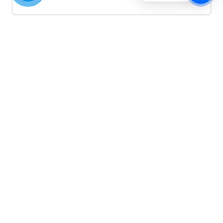
Quảng cáo TikTok
Quảng cáo tiktok đang là hình thức quảng cáo video
hiệu quả hiện nay và được nhiều doanh nghiệp lựa
chọn quảng cáo video