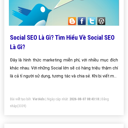
Social SEO Là Gì? Tìm Hiểu Về Social SEO
Là Gì?
Đây là hình thức marketing miễn phí, với nhiều mục đích
khác nhau. Với những Social lớn sẽ có hàng triệu thậm chí
là cả tỉ người sử dụng, tương tác và chia sẻ. Khi bị viết một
bài viết hay đặc sắc hay một video ấn tượng sau đó đăng
tải chúng lên những trang mạng xã hội, phần nội dung ấy sẽ
Bài viết tạo bởi:
VietAds
| Ngày cập nhật:
2026-08-07 08:43:18
|
Đăng
nhanh chóng được chia sẻ, nhận được nhiều tương tác
nhập
(3339)
khác như like và bình luận.