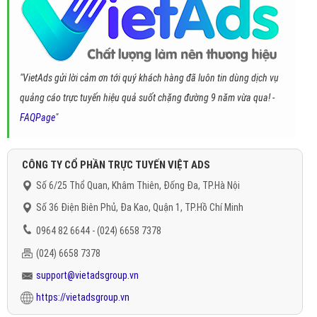
"VietAds gửi lời cảm ơn tới quý khách hàng đã luôn tin dùng dịch vụ
quảng cáo trực tuyến hiệu quả suốt chặng đường 9 năm vừa qua! -
FAQPage
"
CÔNG TY CỔ PHẦN TRỰC TUYẾN VIỆT ADS
Số 6/25 Thổ Quan, Khâm Thiên, Đống Đa, TP.Hà Nội
Số 36 Điện Biên Phủ, Đa Kao, Quận 1, TP.Hồ Chí Minh
0964 82 6644 - (024) 6658 7378
(024) 6658 7378
support@vietadsgroup.vn
https://vietadsgroup.vn