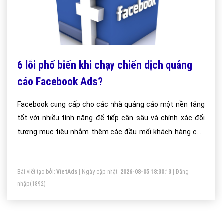
6 lỗi phổ biến khi chạy chiến dịch quảng
cáo Facebook Ads?
Facebook cung cấp cho các nhà quảng cáo một nền tảng
tốt với nhiều tính năng để tiếp cận sâu và chính xác đối
tượng mục tiêu nhằm thêm các đầu mối khách hàng của
doanh nghiệp. Tuy nhiên điều đó không có nghĩa là tất cả
các chiến dịch quảng cáo trên Facebook đều đạt được
Bài viết tạo bởi:
VietAds
| Ngày cập nhật:
2026-08-05 18:30:13
|
Đăng
hiệu quả như mong đợi.
nhập
(1892)