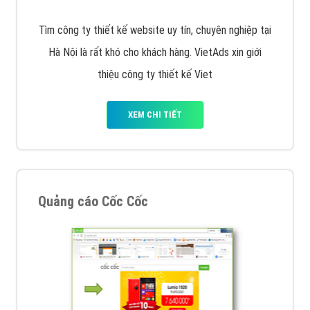
VietAds với đội ngũ chuyên viên tư ấn am hiểu về
chiến dịch quảng cáo Youtube sẽ tư vấn bạn giải pháp
tối ưu, hiệu quả nhất
XEM CHI TIẾT
Thiết kế Website