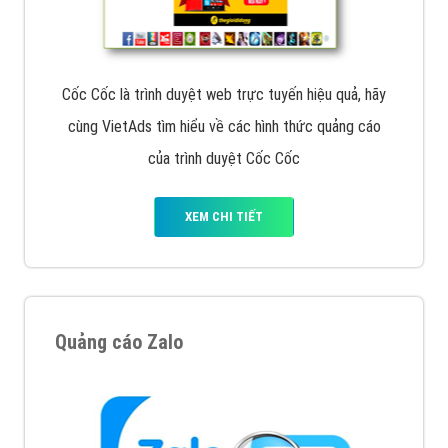
Tìm công ty thiết kế website uy tín, chuyên nghiệp tại
Hà Nội là rất khó cho khách hàng. VietAds xin giới
thiệu công ty thiết kế Viet
XEM CHI TIẾT
Quảng cáo Cốc Cốc