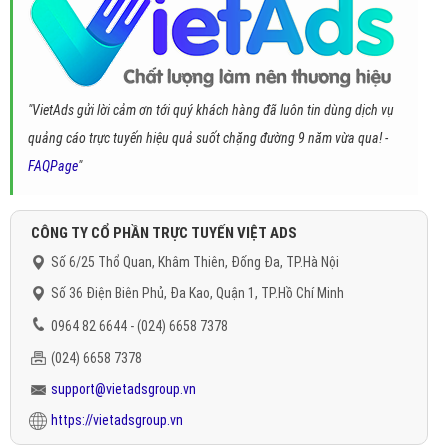
"VietAds gửi lời cảm ơn tới quý khách hàng đã luôn tin dùng dịch vụ
quảng cáo trực tuyến hiệu quả suốt chặng đường 9 năm vừa qua! -
FAQPage
"
CÔNG TY CỔ PHẦN TRỰC TUYẾN VIỆT ADS
Số 6/25 Thổ Quan, Khâm Thiên, Đống Đa, TP.Hà Nội
Số 36 Điện Biên Phủ, Đa Kao, Quận 1, TP.Hồ Chí Minh
0964 82 6644 - (024) 6658 7378
(024) 6658 7378
support@vietadsgroup.vn
https://vietadsgroup.vn