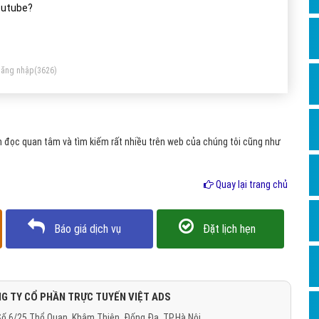
Dịch v
utube?
Hỏi đ
Hỏi đ
ăng nhập
(3626)
Hỏi đá
Hỏi đá
Hỏi đ
 đọc quan tâm và tìm kiếm rất nhiều trên web của chúng tôi cũng như
Hỏi đá
Hỏi đá
Quay lại trang chủ
Quảng
Báo giá dịch vụ
Đặt lịch hẹn
Dịch v
Dịch v
Dịch v
G TY CỔ PHẦN TRỰC TUYẾN VIỆT ADS
Dịch v
ố 6/25 Thổ Quan, Khâm Thiên, Đống Đa, TP.Hà Nội