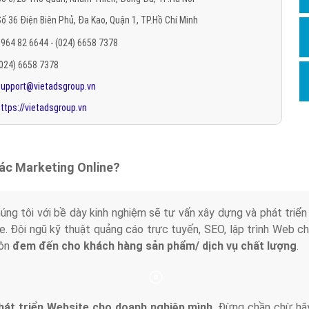
Hỏi đ
ố 36 Điện Biên Phủ, Đa Kao, Quận 1, TP.Hồ Chí Minh
Thiết 
964 82 6644 - (024) 6658 7378
Quảng
(024) 6658 7378
support@vietadsgroup.vn
Quảng
ttps://vietadsgroup.vn
Định n
Nghĩa l
Phần 
tác Marketing Online?
húng tôi với bề dày kinh nghiệm sẽ tư vấn xây dựng và phát tr
line. Đội ngũ kỹ thuật quảng cáo trực tuyến, SEO, lập trình Web 
uôn
đem đến cho khách hàng sản phẩm/ dịch vụ chất lượng
.
hát triển Website cho doanh nghiệp mình
. Đừng chần chừ hã