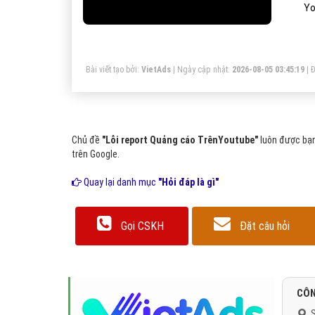
Yo
Bài viết tạo bởi:
VietAds
| Ngày cập nhật:
2026-08-05 03:45:19
|
Đ
Chủ đề
"Lỗi report Quảng cáo TrênYoutube"
luôn được bạn
trên Google.
Quay lại danh mục
"Hỏi đáp là gì"
Gọi CSKH
Đặt câu hỏi
CÔN
S