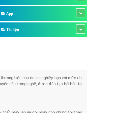
áp quảng cáo Youtube
App
kế ứng dụng
 cáo Cốc Cốc hiệu quả
Tài liệu
 cáo Zalo chuyên nghiệp
ghĩa
à gì
mềm ứng dụng hay
iển thương hiệu của doanh nghiệp bạn với mức chi
chuyên sâu trong nghề, được đào tạo bài bản tại
y nhấc máy lên và gọi ngay cho chúng tôi theo