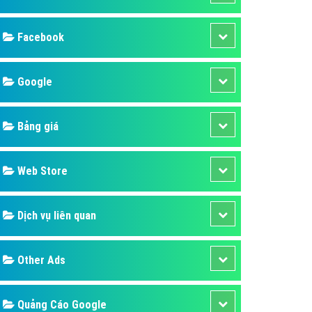
ụ Domain & Hosting
áp phần mềm
Facebook
áp quảng cáo TVC
p quảng cáo mobile
Google
p quảng cáo Online
Bảng giá
áp quảng cáo Skype
p Domain & Hosting
Web Store
p viết bài Marketing
 cáo Youtube
Dịch vụ liên quan
ụ quảng cáo Youtube
ụ quảng cáo Cốc Cốc
Other Ads
ụ quảng cáo Tiktok
ụ quảng cáo Zalo
Quảng Cáo Google