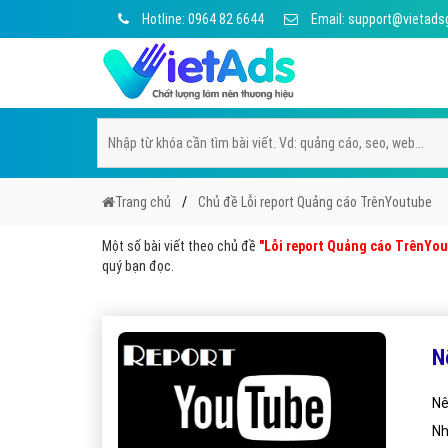
Hotline: 0964 82 6644
Email: support@vietads
Trang chủ
Chủ đề Lỗi report Quảng cáo TrênYoutube
Một số bài viết theo chủ đề
"Lỗi report Quảng cáo TrênYo
quý bạn đọc.
N
Nê
Nh