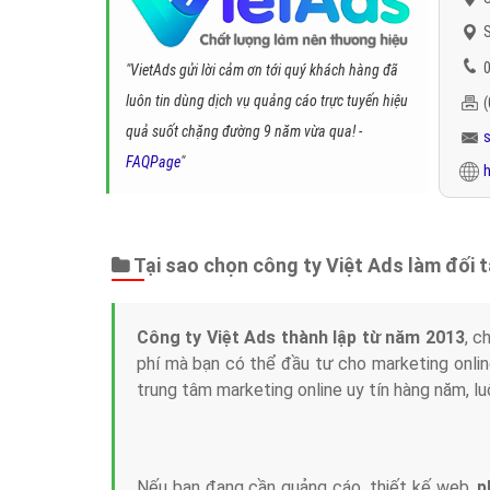
S
0
"VietAds gửi lời cảm ơn tới quý khách hàng đã
luôn tin dùng dịch vụ quảng cáo trực tuyến hiệu
quả suốt chặng đường 9 năm vừa qua! -
FAQPage
"
h
Tại sao chọn công ty Việt Ads làm đối 
Công ty Việt Ads thành lập từ năm 2013
, c
phí mà bạn có thể đầu tư cho marketing on
trung tâm marketing online uy tín hàng năm, l
Nếu bạn đang cần quảng cáo, thiết kế web,
p